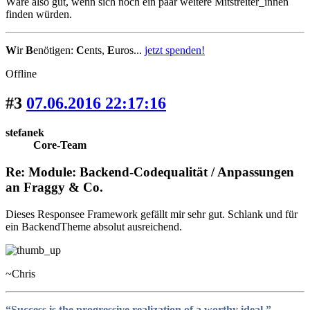
Wäre also gut, wenn sich noch ein paar weitere Mitstreiter_innen
finden würden.
W
ir
B
enötigen:
C
ents,
E
uros...
jetzt spenden!
Offline
#3
07.06.2016 22:17:16
stefanek
Core-Team
Re: Module: Backend-Codequalität / Anpassungen
an Fraggy & Co.
Dieses Responsee Framework gefällt mir sehr gut. Schlank und für
ein BackendTheme absolut ausreichend.
~Chris
“Success is the progressive realization of a worthy ideal.”
―