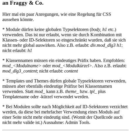
an Fraggy & Co.
Hier mal ein paar Anregungen, wie eine Regelung für CSS
aussehen könnte.
* Module dürfen keine globalen Typselektoren (
body, h1
etc.)
verwenden. Das ist nur erlaubt, wenn sie durch Kombination mit
Klassen- oder ID-Selektoren so eingeschränkt wurden, daß sie sich
nicht mehr global auswirken. Also z.B. erlaubt:
div.mod_dlg3 h1
;
nicht erlaubt:
h1
* Klassennamen müssen ein eindeutiges Präfix haben. Empfohlen:
mod_<Modulname>
oder
mod_<Modulkürzel>
. Also z.B. erlaubt:
mod_dlg3_content
; nicht erlaubt:
content
* Templates und Themes dürfen globale Typselektoren verwenden,
müssen aber ebenfalls eindeutige Präfixe bei Klassennamen
verwenden. Statt
mod_
kann z.B.
theme_
bzw.
tpl_
plus
Templatename oder -kürzel verwendet werden.
* Bei Modulen sollte nach Möglichkeit auf ID-Selektoren verzichtet
werden, da diese bei mehrfacher Verwendung eines Moduls auf
einer Seite nicht mehr eindeutig sind. (Womit der Quellcode auch
nicht mehr valide ist.) Ausnahme: Admin Tools.