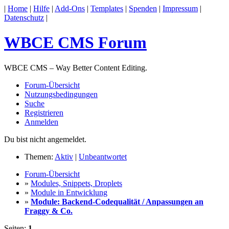
|
Home
|
Hilfe
|
Add-Ons
|
Templates
|
Spenden
|
Impressum
|
Datenschutz
|
WBCE CMS Forum
WBCE CMS – Way Better Content Editing.
Forum-Übersicht
Nutzungsbedingungen
Suche
Registrieren
Anmelden
Du bist nicht angemeldet.
Themen:
Aktiv
|
Unbeantwortet
Forum-Übersicht
»
Modules, Snippets, Droplets
»
Module in Entwicklung
»
Module: Backend-Codequalität / Anpassungen an
Fraggy & Co.
Seiten:
1