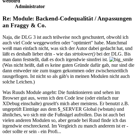
webbird
Administrator
Re: Module: Backend-Codequalität / Anpassungen
an Fraggy & Co.
Naja, die DLG 3 ist auch teilweise noch geschustert, obwohl ich
auch viel Code weggeworfen oder "optimiert" habe. Manchmal
weiß man einfach nicht, was sich der Autor dabei gedacht hat, und
läßt es deshalb lieber drin - wie das
strtolower()
bei der DLG. Bis
man dann feststellt, daß es doch irgendwie sinnfrei ist.
(Was nicht heißt, daß es keine guten Gründe dafür gab, nur sind die
dann entweder nie zum tragen gekommen oder zwischenzeitlich
rausgeflogen. Ist nicht so als gäb's in meinen Modulen nicht auch
solche Leichen.)
Was Ruuds Module angeht: Die funktionieren und sehen im
Browser gut aus, wenn ich den Code lese (oder einfach nur
XDebug einschalte) gruselt's mich aber meistens. Er benutzt z.B.
ungeprüft Einträge aus dem $_SERVER Global (wbstats) und
ähnliches, wo sich mir die Fußnägel aufrollen. Das ist auch bei
vielen anderen Modulen so, aber gerade bei Ruud finde ich das
irgendwie erschreckend. Im Vergleich zu manch anderem ist er -
oder sollte er sein - ein Profi...