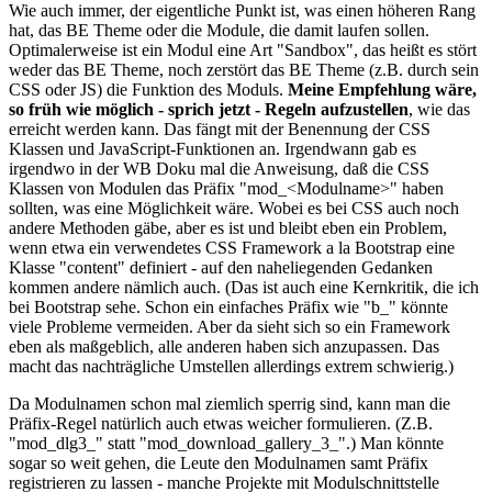
Wie auch immer, der eigentliche Punkt ist, was einen höheren Rang
hat, das BE Theme oder die Module, die damit laufen sollen.
Optimalerweise ist ein Modul eine Art "Sandbox", das heißt es stört
weder das BE Theme, noch zerstört das BE Theme (z.B. durch sein
CSS oder JS) die Funktion des Moduls.
Meine Empfehlung wäre,
so früh wie möglich - sprich jetzt - Regeln aufzustellen
, wie das
erreicht werden kann. Das fängt mit der Benennung der CSS
Klassen und JavaScript-Funktionen an. Irgendwann gab es
irgendwo in der WB Doku mal die Anweisung, daß die CSS
Klassen von Modulen das Präfix "mod_<Modulname>" haben
sollten, was eine Möglichkeit wäre. Wobei es bei CSS auch noch
andere Methoden gäbe, aber es ist und bleibt eben ein Problem,
wenn etwa ein verwendetes CSS Framework a la Bootstrap eine
Klasse "content" definiert - auf den naheliegenden Gedanken
kommen andere nämlich auch. (Das ist auch eine Kernkritik, die ich
bei Bootstrap sehe. Schon ein einfaches Präfix wie "b_" könnte
viele Probleme vermeiden. Aber da sieht sich so ein Framework
eben als maßgeblich, alle anderen haben sich anzupassen. Das
macht das nachträgliche Umstellen allerdings extrem schwierig.)
Da Modulnamen schon mal ziemlich sperrig sind, kann man die
Präfix-Regel natürlich auch etwas weicher formulieren. (Z.B.
"mod_dlg3_" statt "mod_download_gallery_3_".) Man könnte
sogar so weit gehen, die Leute den Modulnamen samt Präfix
registrieren zu lassen - manche Projekte mit Modulschnittstelle