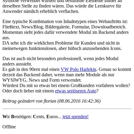
Symbole verwendet würden und bestimmte Elemente immer an
derselben Stelle zu finden wären. Das würde die Lernkurve für
Anwender nämlich erheblich verflachen.
Eine typische Kombination von Inhaltstypen eines Webauftritts ist:
Fließtext, News/Blog, Bildergalerie, Formular, Downloadbereich.
Momentan sieht jedes dafür verwendete Modul im Backend anders
aus.
DA sehe ich die wirklichen Probleme für Kunden und nicht in
meinetwegen funktionslosen, aber hübsch anzusehenden Icons.
Das ist auch nicht besonders professionell, wenn jedes Modul
anders aussieht.
Es gab in den 90ern mal einen
VW Polo Harlekin
. Genau so kommt
derzeit das Backend daher, wenn man mehr Module als nur
WYSIWYG, News und Form verwendet.
Würdest Du mit so etwas bei einem Großkunden vorfahren wollen?
Oder doch lieber mit einem
etwas seriöseren Auto
?
Beitrag geändert von florian (08.06.2016 16:42:36)
W
ir
B
enötigen:
C
ents,
E
uros...
jetzt spenden!
Offline