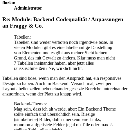
florian
Administrator
Re: Module: Backend-Codequalität / Anpassungen
an Fraggy & Co.
Tabellen:
Tabellen sind weder verboten noch irgendwie böse. In
vielen Modulen gibt es eine tabellenartige Darstellung
von Elementen und es gibt aus meiner Sicht keinen
Grund, das mit Gewalt zu ändern. Klar muss man nicht
7 Tabellen ineinander haben, aber jetzt alles
rauszuschmeißen? Ne, wirklich nicht.
Tabellen sind böse, wenn man den Anspruch hat, ein responsives
Design zu haben. Auch im Backend. Versuch mal, zwei per
Layouttabellenzellen nebeneinander gesetzte Bereiche untereinander
anzuordnen, wenn der Platz zu knapp wird.
Backend-Themes:
Mag sein, dass ich alt werde, aber: Ein Backend Theme
sollte einfach und übersichtlich sein. Riesige
(sinnbefreite) Bilder, dafür unerkennbare Links,
monoton aufgelistete Felder (egal ob Title oder max 2-
stellige Zahl - alles gleich)..