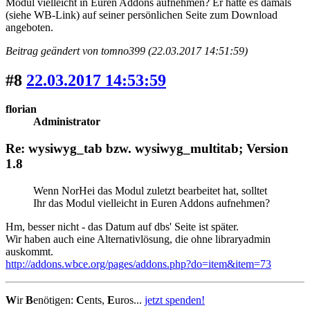
Modul vielleicht in Euren Addons aufnehmen? Er hatte es damals
(siehe WB-Link) auf seiner persönlichen Seite zum Download
angeboten.
Beitrag geändert von tomno399 (22.03.2017 14:51:59)
#8
22.03.2017 14:53:59
florian
Administrator
Re: wysiwyg_tab bzw. wysiwyg_multitab; Version
1.8
Wenn NorHei das Modul zuletzt bearbeitet hat, solltet
Ihr das Modul vielleicht in Euren Addons aufnehmen?
Hm, besser nicht - das Datum auf dbs' Seite ist später.
Wir haben auch eine Alternativlösung, die ohne libraryadmin
auskommt.
http://addons.wbce.org/pages/addons.php?do=item&item=73
W
ir
B
enötigen:
C
ents,
E
uros...
jetzt spenden!