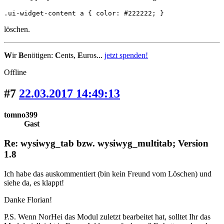
.ui-widget-content a { color: #222222; }
löschen.
W
ir
B
enötigen:
C
ents,
E
uros...
jetzt spenden!
Offline
#7
22.03.2017 14:49:13
tomno399
Gast
Re: wysiwyg_tab bzw. wysiwyg_multitab; Version
1.8
Ich habe das auskommentiert (bin kein Freund vom Löschen) und
siehe da, es klappt!
Danke Florian!
P.S. Wenn NorHei das Modul zuletzt bearbeitet hat, solltet Ihr das