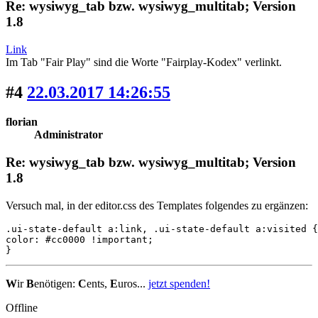
Re: wysiwyg_tab bzw. wysiwyg_multitab; Version
1.8
Link
Im Tab "Fair Play" sind die Worte "Fairplay-Kodex" verlinkt.
#4
22.03.2017 14:26:55
florian
Administrator
Re: wysiwyg_tab bzw. wysiwyg_multitab; Version
1.8
Versuch mal, in der editor.css des Templates folgendes zu ergänzen:
.ui-state-default a:link, .ui-state-default a:visited {

color: #cc0000 !important;

}
W
ir
B
enötigen:
C
ents,
E
uros...
jetzt spenden!
Offline