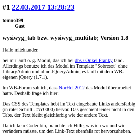
#1
22.03.2017 13:28:23
tomno399
Gast
wysiwyg_tab bzw. wysiwyg_multitab; Version 1.8
Hallo miteinander,
bei mir läuft o. g. Modul, das ich bei
dbs / Onkel Franky
fand.
Allerdings benutze ich das Modul im Template "Sobresot" ohne
LibraryAdmin und ohne JQueryAdmin; es läuft mit dem WB-
eigenen jQuery (1.7.1).
Im WB-Forum sah ich, dass
NorHei 2012
das Modul überarbeitet
hatte. Deshalb frage ich hier:
Das CSS des Templates hebt im Text eingebaute Links andersfarbig
(in roter Schrift - #cc0000) hervor. Das geschieht leider nicht in den
Tabs, der Text bleibt gleichfarbig wie der andere Text.
Da ich kein Coder bin, bräuchte ich Hilfe, was ich wo und wie
verändern müsste, um den Link-Text ebenfalls rot hervorzuheben.