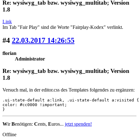
Re: wysiwyg_tab bzw. wysiwyg_multitab; Version
1.8
Link
Im Tab "Fair Play" sind die Worte "Fairplay-Kodex" verlinkt.
#4
22.03.2017 14:26:55
florian
Administrator
Re: wysiwyg_tab bzw. wysiwyg_multitab; Version
1.8
Versuch mal, in der editor.css des Templates folgendes zu ergänzen:
.ui-state-default a:link, .ui-state-default a:visited {

color: #cc0000 !important;

}
W
ir
B
enötigen:
C
ents,
E
uros...
jetzt spenden!
Offline