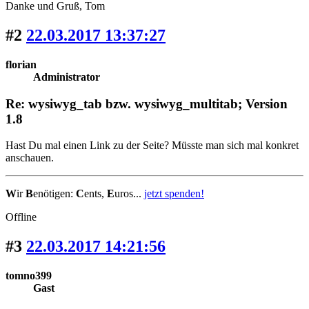
Danke und Gruß, Tom
#2
22.03.2017 13:37:27
florian
Administrator
Re: wysiwyg_tab bzw. wysiwyg_multitab; Version
1.8
Hast Du mal einen Link zu der Seite? Müsste man sich mal konkret
anschauen.
W
ir
B
enötigen:
C
ents,
E
uros...
jetzt spenden!
Offline
#3
22.03.2017 14:21:56
tomno399
Gast