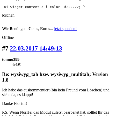
.ui-widget-content a { color: #222222; }
löschen.
W
ir
B
enötigen:
C
ents,
E
uros...
jetzt spenden!
Offline
#7
22.03.2017 14:49:13
tomno399
Gast
Re: wysiwyg_tab bzw. wysiwyg_multitab; Version
1.8
Ich habe das auskommentiert (bin kein Freund vom Löschen) und
siehe da, es klappt!
Danke Florian!
P.S. Wenn NorHei das Modul zuletzt bearbeitet hat, solltet Ihr das