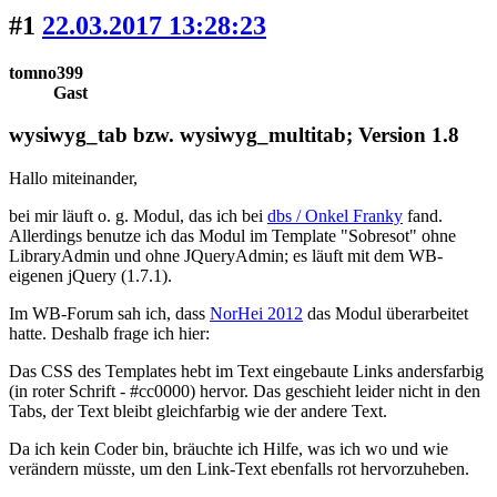
#1
22.03.2017 13:28:23
tomno399
Gast
wysiwyg_tab bzw. wysiwyg_multitab; Version 1.8
Hallo miteinander,
bei mir läuft o. g. Modul, das ich bei
dbs / Onkel Franky
fand.
Allerdings benutze ich das Modul im Template "Sobresot" ohne
LibraryAdmin und ohne JQueryAdmin; es läuft mit dem WB-
eigenen jQuery (1.7.1).
Im WB-Forum sah ich, dass
NorHei 2012
das Modul überarbeitet
hatte. Deshalb frage ich hier:
Das CSS des Templates hebt im Text eingebaute Links andersfarbig
(in roter Schrift - #cc0000) hervor. Das geschieht leider nicht in den
Tabs, der Text bleibt gleichfarbig wie der andere Text.
Da ich kein Coder bin, bräuchte ich Hilfe, was ich wo und wie
verändern müsste, um den Link-Text ebenfalls rot hervorzuheben.