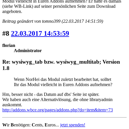
Modul vielleicht in Euren Addons aufnehmen? Er hatte es damals
(siehe WB-Link) auf seiner persönlichen Seite zum Download
angeboten.
Beitrag geändert von tomno399 (22.03.2017 14:51:59)
#8
22.03.2017 14:53:59
florian
Administrator
Re: wysiwyg_tab bzw. wysiwyg_multitab; Version
1.8
Wenn NorHei das Modul zuletzt bearbeitet hat, solltet
Ihr das Modul vielleicht in Euren Addons aufnehmen?
Hm, besser nicht - das Datum auf dbs' Seite ist später.
Wir haben auch eine Alternativlösung, die ohne libraryadmin
auskommt.
http://addons.wbce.org/pages/addons.php?do=item&item=73
W
ir
B
enötigen:
C
ents,
E
uros...
jetzt spenden!