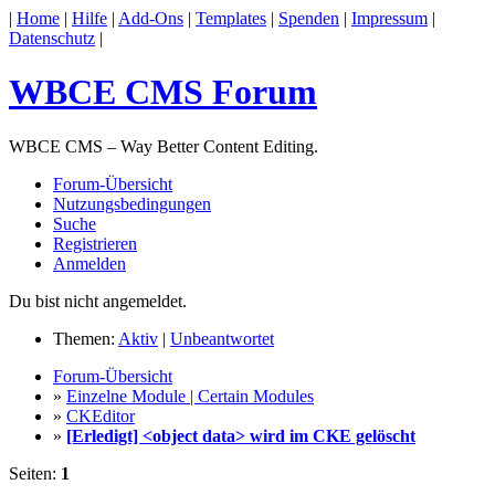
|
Home
|
Hilfe
|
Add-Ons
|
Templates
|
Spenden
|
Impressum
|
Datenschutz
|
WBCE CMS Forum
WBCE CMS – Way Better Content Editing.
Forum-Übersicht
Nutzungsbedingungen
Suche
Registrieren
Anmelden
Du bist nicht angemeldet.
Themen:
Aktiv
|
Unbeantwortet
Forum-Übersicht
»
Einzelne Module | Certain Modules
»
CKEditor
»
[Erledigt] <object data> wird im CKE gelöscht
Seiten:
1