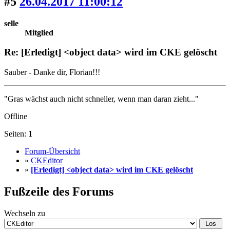
#5
26.04.2017 11:00:12
selle
Mitglied
Re: [Erledigt] <object data> wird im CKE gelöscht
Sauber - Danke dir, Florian!!!
"Gras wächst auch nicht schneller, wenn man daran zieht..."
Offline
Seiten:
1
Forum-Übersicht
»
CKEditor
»
[Erledigt] <object data> wird im CKE gelöscht
Fußzeile des Forums
Wechseln zu