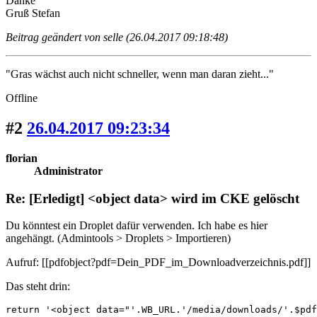
Danke
Gruß Stefan
Beitrag geändert von selle (26.04.2017 09:18:48)
"Gras wächst auch nicht schneller, wenn man daran zieht..."
Offline
#2
26.04.2017 09:23:34
florian
Administrator
Re: [Erledigt] <object data> wird im CKE gelöscht
Du könntest ein Droplet dafür verwenden.
Ich habe es hier
angehängt. (Admintools > Droplets > Importieren)
Aufruf: [[pdfobject?pdf=Dein_PDF_im_Downloadverzeichnis.pdf]]
Das steht drin:
return '<object data="'.WB_URL.'/media/downloads/'.$pdf