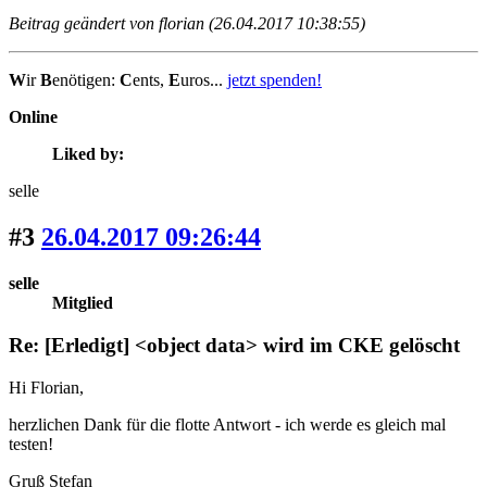
Beitrag geändert von florian (26.04.2017 10:38:55)
W
ir
B
enötigen:
C
ents,
E
uros...
jetzt spenden!
Online
Liked by:
selle
#3
26.04.2017 09:26:44
selle
Mitglied
Re: [Erledigt] <object data> wird im CKE gelöscht
Hi Florian,
herzlichen Dank für die flotte Antwort - ich werde es gleich mal
testen!
Gruß Stefan