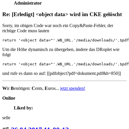
Administrator
Re: [Erledigt] <object data> wird im CKE gelöscht
Sorry, im obigen Code war noch ein Copy&Paste-Fehler, der
richtige Code muss lauten
return '<object data="'.WB_URL.'/media/downloads/'.$pdf
Um die Höhe dynamisch zu übergeben, ändere das DRoplet wie
folgt
return '<object data="'.WB_URL.'/media/downloads/'.$pdf
und rufe es dann so auf: [[pdfobject?pdf=dokument.pdf&h=850]]
W
ir
B
enötigen:
C
ents,
E
uros...
jetzt spenden!
Online
Liked by:
selle