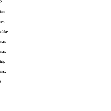
s2
rian
uest
kfake
inax
inax
trip
inax
n