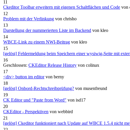
11
Ckeditor Toolbar erweitern mit eigenen Schaltflächen und Code
von 
12
Problem mit der Verlinkung
von chrisho
13
Darstellung der nummerierten Liste im Backend
von kleo
14
WBCE-Link zu einem NWI-Beitrag
von kleo
15
[gelöst] Fehlermeldung beim Speichern einer wysiwig-Seite mit ext
16
Geschlossen:
CKEditor Release History
von colinax
17
<div> button im editor
von berny
18
[gelöst] Onbord-Rechtschreibprüfung?
von musenfreund
19
CK Editor und "Paste from Word"
von isd17
20
CKEditor - Perspektiven
von webbird
21
[gelöst] Ckeditor funktioniert nach Update auf WBCE 1.5.4 nicht me
22