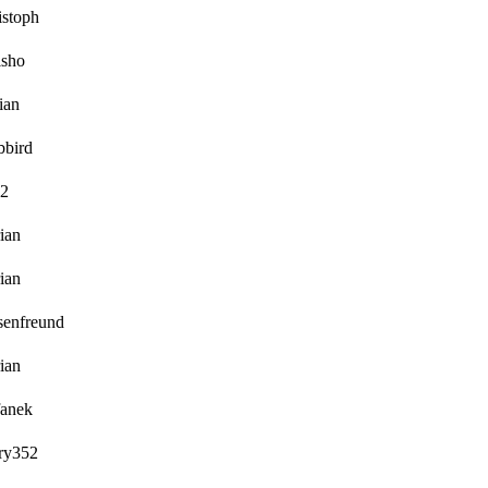
istoph
isho
ian
bbird
s2
rian
rian
senfreund
rian
fanek
ry352