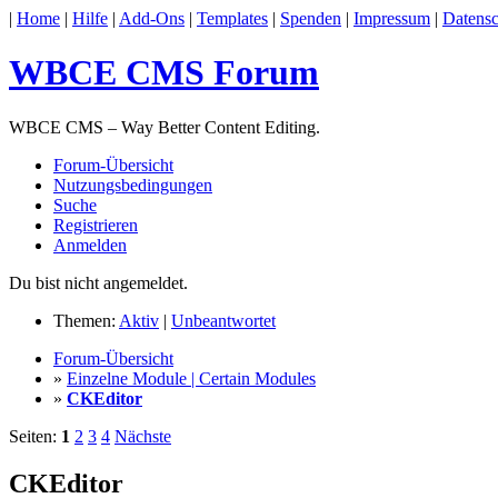
|
Home
|
Hilfe
|
Add-Ons
|
Templates
|
Spenden
|
Impressum
|
Datensc
WBCE CMS Forum
WBCE CMS – Way Better Content Editing.
Forum-Übersicht
Nutzungsbedingungen
Suche
Registrieren
Anmelden
Du bist nicht angemeldet.
Themen:
Aktiv
|
Unbeantwortet
Forum-Übersicht
»
Einzelne Module | Certain Modules
»
CKEditor
Seiten:
1
2
3
4
Nächste
CKEditor