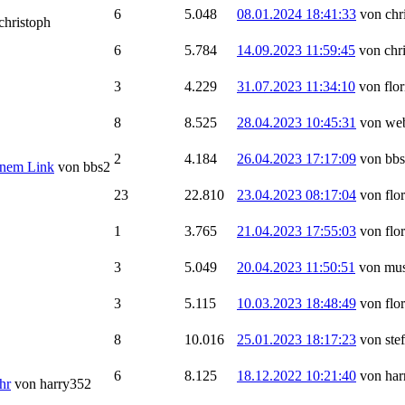
6
5.048
08.01.2024 18:41:33
von chr
christoph
6
5.784
14.09.2023 11:59:45
von chr
3
4.229
31.07.2023 11:34:10
von flor
8
8.525
28.04.2023 10:45:31
von we
2
4.184
26.04.2023 17:17:09
von bb
ernem Link
von bbs2
23
22.810
23.04.2023 08:17:04
von flo
1
3.765
21.04.2023 17:55:03
von flo
3
5.049
20.04.2023 11:50:51
von mu
3
5.115
10.03.2023 18:48:49
von flo
8
10.016
25.01.2023 18:17:23
von ste
6
8.125
18.12.2022 10:21:40
von har
hr
von harry352