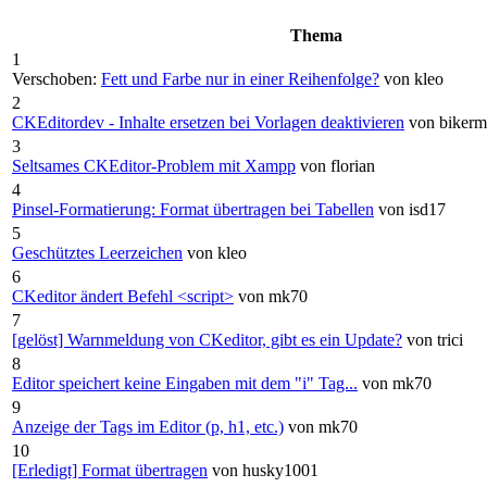
Thema
1
Verschoben:
Fett und Farbe nur in einer Reihenfolge?
von kleo
2
CKEditordev - Inhalte ersetzen bei Vorlagen deaktivieren
von bikerm
3
Seltsames CKEditor-Problem mit Xampp
von florian
4
Pinsel-Formatierung: Format übertragen bei Tabellen
von isd17
5
Geschütztes Leerzeichen
von kleo
6
CKeditor ändert Befehl <script>
von mk70
7
[gelöst] Warnmeldung von CKeditor, gibt es ein Update?
von trici
8
Editor speichert keine Eingaben mit dem "i" Tag...
von mk70
9
Anzeige der Tags im Editor (p, h1, etc.)
von mk70
10
[Erledigt] Format übertragen
von husky1001