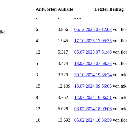
Antworten
Aufrufe
Letzter Beitrag
-
-
- - -
6
3.856
06.12.2025 07:12:08
von flo
ike
4
1.945
17.10.2025 17:05:35
von flo
12
5.317
05.07.2025 07:51:40
von flo
5
3.474
13.03.2025 07:58:38
von flo
3
3.529
30.10.2024 19:35:24
von mk
15
12.109
16.07.2024 09:56:05
von mk
8
3.752
14.07.2024 10:06:51
von mk
13
5.028
08.07.2024 18:09:06
von mk
10
13.693
05.02.2024 18:36:39
von flo