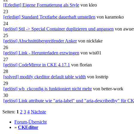
[Erledigt] Eigene Formatierung als Style
von kleo
23
[erledigt] Standard Textfarbe dauerhaft umstellen
von karamoko
24
[gelöst] Stil -> Special Container duplizieren und anpassen
von awue
25
[gelöst] Abschnittübergreifender Anker
von nickfake
26
[gelöst] Link - Herunterladen erzwingen
von wisi01
27
[gelöst] CodeMirror in CKE 4.17.1
von florian
28
[solved] modify ckeditor default table width
von losttrip
29
[gelöst] wb_ckconfig.js funktioniert nicht mehr
von better-work
30
[gelöst] Link attribute wie "aria-label" und "aria-describedby" für C
Seiten:
1
2
3
4
Nächste
Forum-Übersicht
»
CKEditor