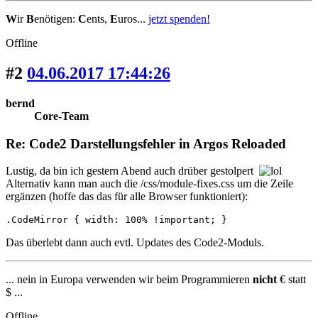
W
ir
B
enötigen:
C
ents,
E
uros...
jetzt spenden!
Offline
#2
04.06.2017 17:44:26
bernd
Core-Team
Re: Code2 Darstellungsfehler in Argos Reloaded
Lustig, da bin ich gestern Abend auch drüber gestolpert
Alternativ kann man auch die /css/module-fixes.css um die Zeile
ergänzen (hoffe das das für alle Browser funktioniert):
.CodeMirror { width: 100% !important; }
Das überlebt dann auch evtl. Updates des Code2-Moduls.
... nein in Europa verwenden wir beim Programmieren
nicht
€ statt
$ ...
Offline