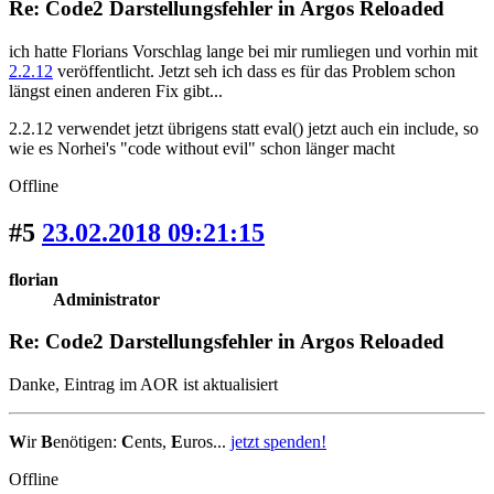
Re: Code2 Darstellungsfehler in Argos Reloaded
ich hatte Florians Vorschlag lange bei mir rumliegen und vorhin mit
2.2.12
veröffentlicht. Jetzt seh ich dass es für das Problem schon
längst einen anderen Fix gibt...
2.2.12 verwendet jetzt übrigens statt eval() jetzt auch ein include, so
wie es Norhei's "code without evil" schon länger macht
Offline
#5
23.02.2018 09:21:15
florian
Administrator
Re: Code2 Darstellungsfehler in Argos Reloaded
Danke, Eintrag im AOR ist aktualisiert
W
ir
B
enötigen:
C
ents,
E
uros...
jetzt spenden!
Offline