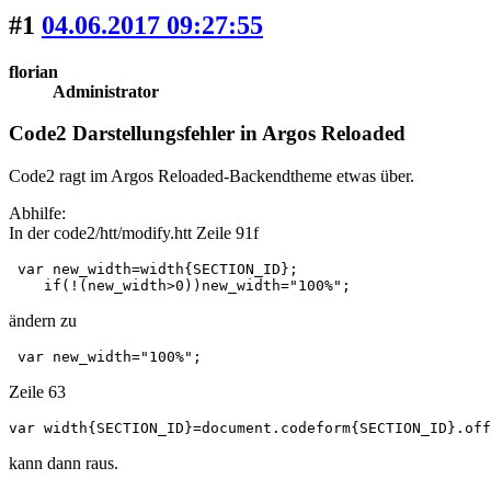
#1
04.06.2017 09:27:55
florian
Administrator
Code2 Darstellungsfehler in Argos Reloaded
Code2 ragt im Argos Reloaded-Backendtheme etwas über.
Abhilfe:
In der code2/htt/modify.htt Zeile 91f
 var new_width=width{SECTION_ID};

    if(!(new_width>0))new_width="100%";
ändern zu
 var new_width="100%";
Zeile 63
var width{SECTION_ID}=document.codeform{SECTION_ID}.off
kann dann raus.