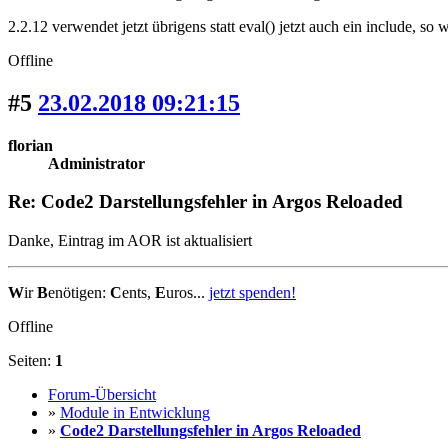
2.2.12 verwendet jetzt übrigens statt eval() jetzt auch ein include, so
Offline
#5
23.02.2018 09:21:15
florian
Administrator
Re: Code2 Darstellungsfehler in Argos Reloaded
Danke, Eintrag im AOR ist aktualisiert
W
ir
B
enötigen:
C
ents,
E
uros...
jetzt spenden!
Offline
Seiten:
1
Forum-Übersicht
»
Module in Entwicklung
»
Code2 Darstellungsfehler in Argos Reloaded