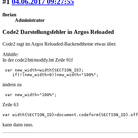
#1
04.06.2017 09:27:55
florian
Administrator
Code2 Darstellungsfehler in Argos Reloaded
Code2 ragt im Argos Reloaded-Backendtheme etwas über.
Abhilfe:
In der code2/htt/modify.htt Zeile 91f
 var new_width=width{SECTION_ID};

    if(!(new_width>0))new_width="100%";
ändern zu
 var new_width="100%";
Zeile 63
var width{SECTION_ID}=document.codeform{SECTION_ID}.off
kann dann raus.