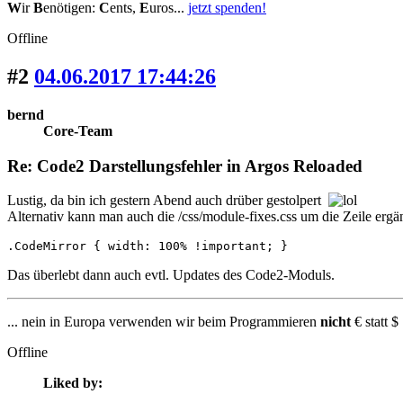
W
ir
B
enötigen:
C
ents,
E
uros...
jetzt spenden!
Offline
#2
04.06.2017 17:44:26
bernd
Core-Team
Re: Code2 Darstellungsfehler in Argos Reloaded
Lustig, da bin ich gestern Abend auch drüber gestolpert
Alternativ kann man auch die /css/module-fixes.css um die Zeile ergän
.CodeMirror { width: 100% !important; }
Das überlebt dann auch evtl. Updates des Code2-Moduls.
... nein in Europa verwenden wir beim Programmieren
nicht
€ statt $ 
Offline
Liked by: