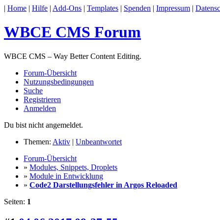
|
Home
|
Hilfe
|
Add-Ons
|
Templates
|
Spenden
|
Impressum
|
Datensc
WBCE CMS Forum
WBCE CMS – Way Better Content Editing.
Forum-Übersicht
Nutzungsbedingungen
Suche
Registrieren
Anmelden
Du bist nicht angemeldet.
Themen:
Aktiv
|
Unbeantwortet
Forum-Übersicht
»
Modules, Snippets, Droplets
»
Module in Entwicklung
»
Code2 Darstellungsfehler in Argos Reloaded
Seiten:
1