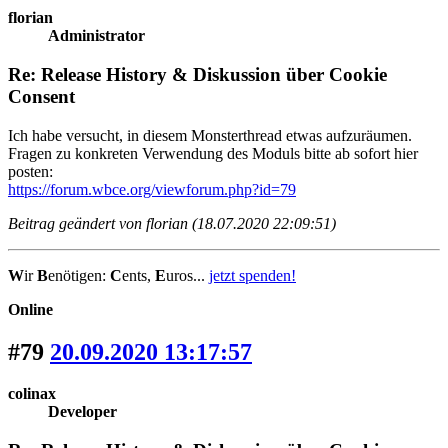
florian
Administrator
Re: Release History & Diskussion über Cookie
Consent
Ich habe versucht, in diesem Monsterthread etwas aufzuräumen.
Fragen zu konkreten Verwendung des Moduls bitte ab sofort hier
posten:
https://forum.wbce.org/viewforum.php?id=79
Beitrag geändert von florian (18.07.2020 22:09:51)
W
ir
B
enötigen:
C
ents,
E
uros...
jetzt spenden!
Online
#79
20.09.2020 13:17:57
colinax
Developer