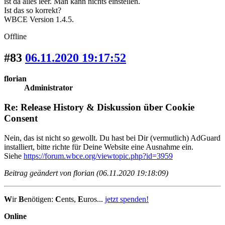
ist da alles leer. Man kann nichts einstellen.
Ist das so korrekt?
WBCE Version 1.4.5.
Offline
#83
06.11.2020 19:17:52
florian
Administrator
Re: Release History & Diskussion über Cookie
Consent
Nein, das ist nicht so gewollt. Du hast bei Dir (vermutlich) AdGuard
installiert, bitte richte für Deine Website eine Ausnahme ein.
Siehe
https://forum.wbce.org/viewtopic.php?id=3959
Beitrag geändert von florian (06.11.2020 19:18:09)
W
ir
B
enötigen:
C
ents,
E
uros...
jetzt spenden!
Online