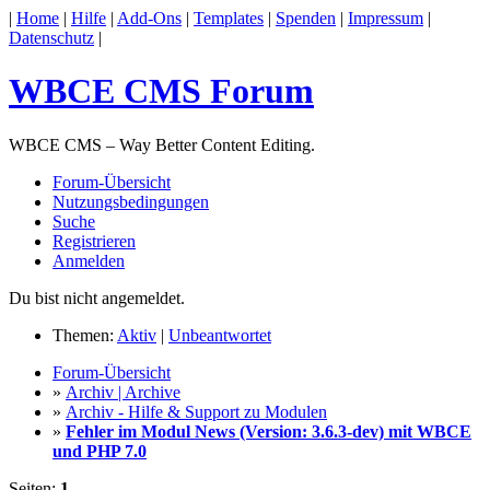
|
Home
|
Hilfe
|
Add-Ons
|
Templates
|
Spenden
|
Impressum
|
Datenschutz
|
WBCE CMS Forum
WBCE CMS – Way Better Content Editing.
Forum-Übersicht
Nutzungsbedingungen
Suche
Registrieren
Anmelden
Du bist nicht angemeldet.
Themen:
Aktiv
|
Unbeantwortet
Forum-Übersicht
»
Archiv | Archive
»
Archiv - Hilfe & Support zu Modulen
»
Fehler im Modul News (Version: 3.6.3-dev) mit WBCE
und PHP 7.0
Seiten:
1