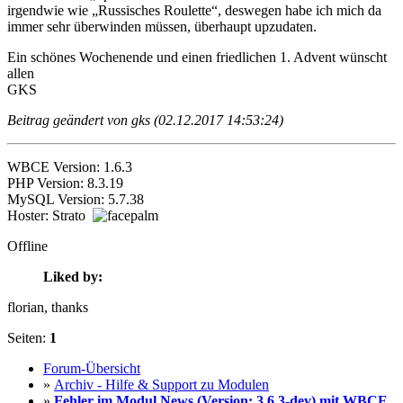
irgendwie wie „Russisches Roulette“, deswegen habe ich mich da
immer sehr überwinden müssen, überhaupt upzudaten.
Ein schönes Wochenende und einen friedlichen 1. Advent wünscht
allen
GKS
Beitrag geändert von gks (02.12.2017 14:53:24)
WBCE Version: 1.6.3
PHP Version: 8.3.19
MySQL Version: 5.7.38
Hoster: Strato
Offline
Liked by:
florian
, thanks
Seiten:
1
Forum-Übersicht
»
Archiv - Hilfe & Support zu Modulen
»
Fehler im Modul News (Version: 3.6.3-dev) mit WBCE