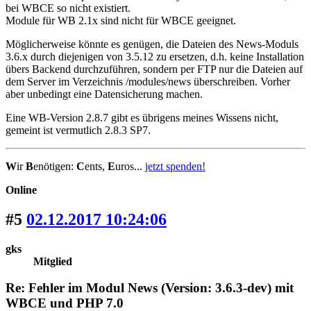
bei WBCE so nicht existiert.
Module für WB 2.1x sind nicht für WBCE geeignet.
Möglicherweise könnte es genügen, die Dateien des News-Moduls
3.6.x durch diejenigen von 3.5.12 zu ersetzen, d.h. keine Installation
übers Backend durchzuführen, sondern per FTP nur die Dateien auf
dem Server im Verzeichnis /modules/news überschreiben. Vorher
aber unbedingt eine Datensicherung machen.
Eine WB-Version 2.8.7 gibt es übrigens meines Wissens nicht,
gemeint ist vermutlich 2.8.3 SP7.
W
ir
B
enötigen:
C
ents,
E
uros...
jetzt spenden!
Online
#5
02.12.2017 10:24:06
gks
Mitglied
Re: Fehler im Modul News (Version: 3.6.3-dev) mit
WBCE und PHP 7.0