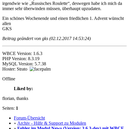
irgendwie wie „Russisches Roulette“, deswegen habe ich mich da
immer sehr überwinden müssen, überhaupt upzudaten.
Ein schönes Wochenende und einen friedlichen 1. Advent wünscht
allen
GKS
Beitrag geändert von gks (02.12.2017 14:53:24)
WBCE Version: 1.6.3
PHP Version: 8.3.19
MySQL Version: 5.7.38
Hoster: Strato
Offline
Liked by:
florian
, thanks
Seiten:
1
Forum-Übersicht
»
Archiv - Hilfe & Support zu Modulen
»
Fehler im Modul News (Version: 3.6.3-dev) mit WBCE