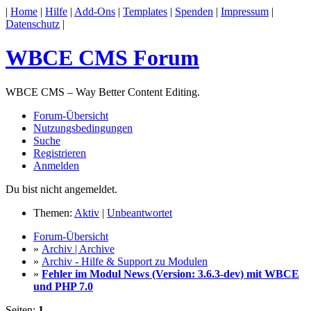
|
Home
|
Hilfe
|
Add-Ons
|
Templates
|
Spenden
|
Impressum
|
Datenschutz
|
WBCE CMS Forum
WBCE CMS – Way Better Content Editing.
Forum-Übersicht
Nutzungsbedingungen
Suche
Registrieren
Anmelden
Du bist nicht angemeldet.
Themen:
Aktiv
|
Unbeantwortet
Forum-Übersicht
»
Archiv | Archive
»
Archiv - Hilfe & Support zu Modulen
»
Fehler im Modul News (Version: 3.6.3-dev) mit WBCE
und PHP 7.0
Seiten:
1