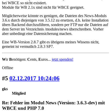
bei WBCE so nicht existiert.
Module für WB 2.1x sind nicht für WBCE geeignet.
Möglicherweise könnte es genügen, die Dateien des News-Moduls
3.6.x durch diejenigen von 3.5.12 zu ersetzen, d.h. keine Installation
übers Backend durchzuführen, sondern per FTP nur die Dateien auf
dem Server im Verzeichnis /modules/news überschreiben. Vorher
aber unbedingt eine Datensicherung machen.
Eine WB-Version 2.8.7 gibt es übrigens meines Wissens nicht,
gemeint ist vermutlich 2.8.3 SP7.
W
ir
B
enötigen:
C
ents,
E
uros...
jetzt spenden!
Offline
#5
02.12.2017 10:24:06
gks
Mitglied
Re: Fehler im Modul News (Version: 3.6.3-dev) mit
WBCE und PHP 7.0