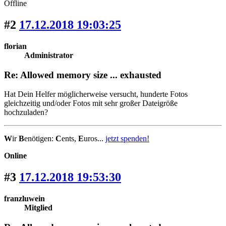
Offline
#2
17.12.2018 19:03:25
florian
Administrator
Re: Allowed memory size ... exhausted
Hat Dein Helfer möglicherweise versucht, hunderte Fotos
gleichzeitig und/oder Fotos mit sehr großer Dateigröße
hochzuladen?
W
ir
B
enötigen:
C
ents,
E
uros...
jetzt spenden!
Online
#3
17.12.2018 19:53:30
franzluwein
Mitglied