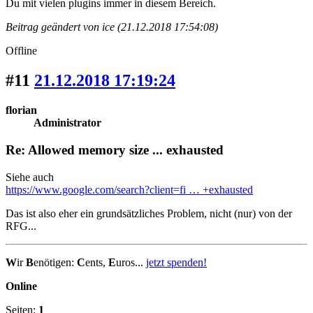
Du mit vielen plugins immer in diesem Bereich.
Beitrag geändert von ice (21.12.2018 17:54:08)
Offline
#11
21.12.2018 17:19:24
florian
Administrator
Re: Allowed memory size ... exhausted
Siehe auch
https://www.google.com/search?client=fi … +exhausted
Das ist also eher ein grundsätzliches Problem, nicht (nur) von der
RFG...
W
ir
B
enötigen:
C
ents,
E
uros...
jetzt spenden!
Online
Seiten:
1