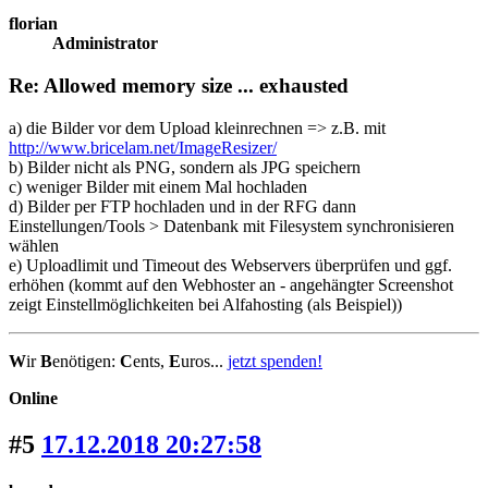
florian
Administrator
Re: Allowed memory size ... exhausted
a) die Bilder vor dem Upload kleinrechnen => z.B. mit
http://www.bricelam.net/ImageResizer/
b) Bilder nicht als PNG, sondern als JPG speichern
c) weniger Bilder mit einem Mal hochladen
d) Bilder per FTP hochladen und in der RFG dann
Einstellungen/Tools > Datenbank mit Filesystem synchronisieren
wählen
e) Uploadlimit und Timeout des Webservers überprüfen und ggf.
erhöhen (kommt auf den Webhoster an - angehängter Screenshot
zeigt Einstellmöglichkeiten bei Alfahosting (als Beispiel))
W
ir
B
enötigen:
C
ents,
E
uros...
jetzt spenden!
Online
#5
17.12.2018 20:27:58