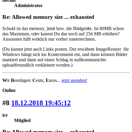
florian
Administrator
Re: Allowed memory size ... exhausted
Schuld ist das memory_limit bzw. die Bildgröße. Ist 80MB schon
das Maximum, oder kannst Du das noch auf 256 MB erhöhen?
Ansonsten hilft wirklich nur vorher runterrechnen.
(Du kannst jetzt auch Links posten. Der erwähnte ImageResizer für
Windows hängt sich ins Kontextmenü ein, und dann können Bilder
markiert und dann auf einen Schlag in nullkommanichts
uploadfreundlich verkleinert werden.)
W
ir
B
enötigen:
C
ents,
E
uros...
jetzt spenden!
Online
#8
18.12.2018 19:45:12
ice
Mitglied
Re: Allowed memory size ... exhausted