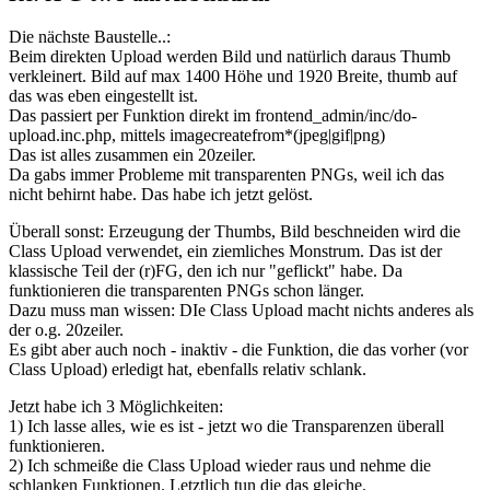
Die nächste Baustelle..:
Beim direkten Upload werden Bild und natürlich daraus Thumb
verkleinert. Bild auf max 1400 Höhe und 1920 Breite, thumb auf
das was eben eingestellt ist.
Das passiert per Funktion direkt im frontend_admin/inc/do-
upload.inc.php, mittels imagecreatefrom*(jpeg|gif|png)
Das ist alles zusammen ein 20zeiler.
Da gabs immer Probleme mit transparenten PNGs, weil ich das
nicht behirnt habe. Das habe ich jetzt gelöst.
Überall sonst: Erzeugung der Thumbs, Bild beschneiden wird die
Class Upload verwendet, ein ziemliches Monstrum. Das ist der
klassische Teil der (r)FG, den ich nur "geflickt" habe. Da
funktionieren die transparenten PNGs schon länger.
Dazu muss man wissen: DIe Class Upload macht nichts anderes als
der o.g. 20zeiler.
Es gibt aber auch noch - inaktiv - die Funktion, die das vorher (vor
Class Upload) erledigt hat, ebenfalls relativ schlank.
Jetzt habe ich 3 Möglichkeiten:
1) Ich lasse alles, wie es ist - jetzt wo die Transparenzen überall
funktionieren.
2) Ich schmeiße die Class Upload wieder raus und nehme die
schlanken Funktionen. Letztlich tun die das gleiche.