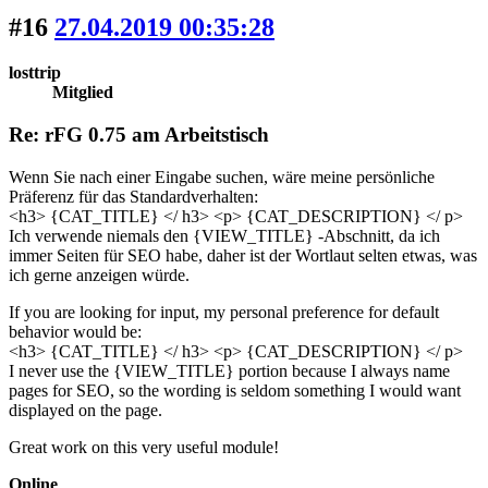
#16
27.04.2019 00:35:28
losttrip
Mitglied
Re: rFG 0.75 am Arbeitstisch
Wenn Sie nach einer Eingabe suchen, wäre meine persönliche
Präferenz für das Standardverhalten:
<h3> {CAT_TITLE} </ h3> <p> {CAT_DESCRIPTION} </ p>
Ich verwende niemals den {VIEW_TITLE} -Abschnitt, da ich
immer Seiten für SEO habe, daher ist der Wortlaut selten etwas, was
ich gerne anzeigen würde.
If you are looking for input, my personal preference for default
behavior would be:
<h3> {CAT_TITLE} </ h3> <p> {CAT_DESCRIPTION} </ p>
I never use the {VIEW_TITLE} portion because I always name
pages for SEO, so the wording is seldom something I would want
displayed on the page.
Great work on this very useful module!
Online