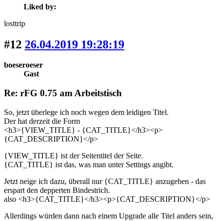
Liked by:
losttrip
#12
26.04.2019 19:28:19
boeseroeser
Gast
Re: rFG 0.75 am Arbeitstisch
So, jetzt überlege ich noch wegen dem leidigen Titel.
Der hat derzeit die Form
<h3>{VIEW_TITLE} - {CAT_TITLE}</h3><p>
{CAT_DESCRIPTION}</p>
{VIEW_TITLE} ist der Seitentitel der Seite.
{CAT_TITLE} ist das, was man unter Settings angibt.
Jetzt neige ich dazu, überall nur {CAT_TITLE} anzugeben - das
erspart den depperten Bindestrich.
also <h3>{CAT_TITLE}</h3><p>{CAT_DESCRIPTION}</p>
Allerdings würden dann nach einem Upgrade alle Titel anders sein,