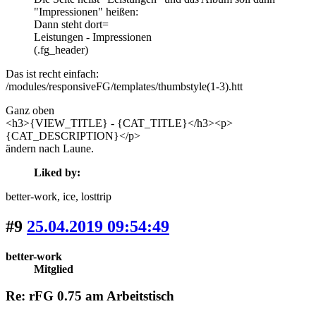
"Impressionen" heißen:
Dann steht dort=
Leistungen - Impressionen
(.fg_header)
Das ist recht einfach:
/modules/responsiveFG/templates/thumbstyle(1-3).htt
Ganz oben
<h3>{VIEW_TITLE} - {CAT_TITLE}</h3><p>
{CAT_DESCRIPTION}</p>
ändern nach Laune.
Liked by:
better-work
, ice
, losttrip
#9
25.04.2019 09:54:49
better-work
Mitglied
Re: rFG 0.75 am Arbeitstisch