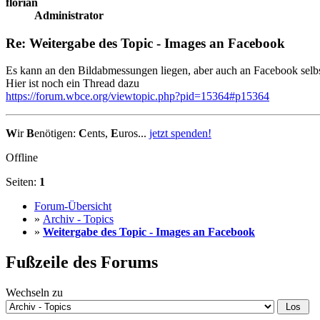
florian
Administrator
Re: Weitergabe des Topic - Images an Facebook
Es kann an den Bildabmessungen liegen, aber auch an Facebook selbst
Hier ist noch ein Thread dazu
https://forum.wbce.org/viewtopic.php?pid=15364#p15364
W
ir
B
enötigen:
C
ents,
E
uros...
jetzt spenden!
Offline
Seiten:
1
Forum-Übersicht
»
Archiv - Topics
»
Weitergabe des Topic - Images an Facebook
Fußzeile des Forums
Wechseln zu