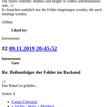
Die Styles visibility: hidden; und height: 0; sollten selbsterklärend
sein. ;-)
Es brauchen natürlich nur die Felder eingetragen werden, die auch
benötigt werden.
Offline
Liked by:
boeseroeser
#2
09.11.2019 20:45:52
boeseroeser
Gast
Re: Reihenfolger der Felder im Backend
;-)
Das Rätsel ist gelüftet...
Seiten:
1
Forum-Übersicht
»
Archiv - Itemz + Members