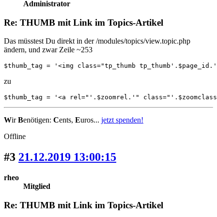
Administrator
Re: THUMB mit Link im Topics-Artikel
Das müsstest Du direkt in der /modules/topics/view.topic.php
ändern, und zwar Zeile ~253
$thumb_tag = '<img class="tp_thumb tp_thumb'.$page_id.'
zu
$thumb_tag = '<a rel="'.$zoomrel.'" class="'.$zoomclas
W
ir
B
enötigen:
C
ents,
E
uros...
jetzt spenden!
Offline
#3
21.12.2019 13:00:15
rheo
Mitglied
Re: THUMB mit Link im Topics-Artikel