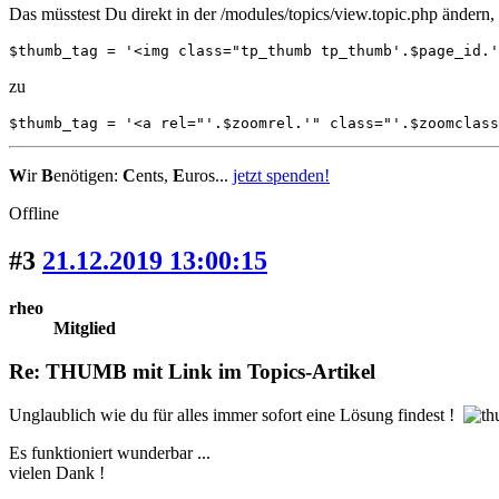
Das müsstest Du direkt in der /modules/topics/view.topic.php ändern
$thumb_tag = '<img class="tp_thumb tp_thumb'.$page_id.'
zu
$thumb_tag = '<a rel="'.$zoomrel.'" class="'.$zoomclas
W
ir
B
enötigen:
C
ents,
E
uros...
jetzt spenden!
Offline
#3
21.12.2019 13:00:15
rheo
Mitglied
Re: THUMB mit Link im Topics-Artikel
Unglaublich wie du für alles immer sofort eine Lösung findest !
Es funktioniert wunderbar ...
vielen Dank !