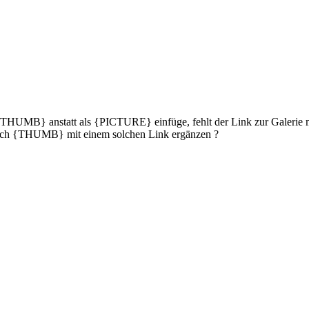
e als {THUMB} anstatt als {PICTURE} einfüge, fehlt der Link zur Ga
 sich {THUMB} mit einem solchen Link ergänzen ?