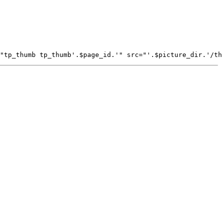
"tp_thumb tp_thumb'.$page_id.'" src="'.$picture_dir.'/th