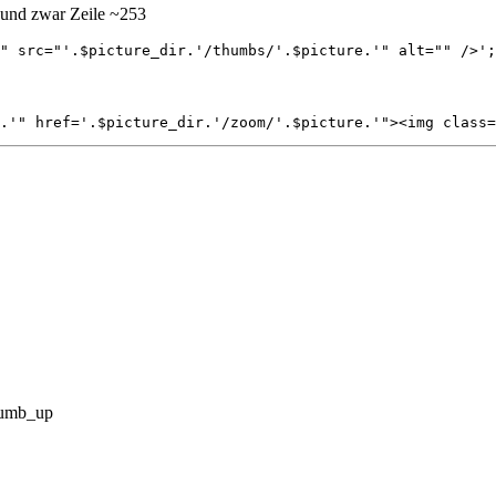
, und zwar Zeile ~253
" src="'.$picture_dir.'/thumbs/'.$picture.'" alt="" />';
s.'" href='.$picture_dir.'/zoom/'.$picture.'"><img class=