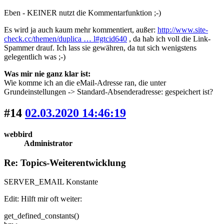
Eben - KEINER nutzt die Kommentarfunktion ;-)
Es wird ja auch kaum mehr kommentiert, außer:
http://www.site-
check.cc/themen/duplica … l#gtcid640
, da hab ich voll die Link-
Spammer drauf. Ich lass sie gewähren, da tut sich wenigstens
gelegentlich was ;-)
Was mir nie ganz klar ist:
Wie komme ich an die eMail-Adresse ran, die unter
Grundeinstellungen -> Standard-Absenderadresse: gespeichert ist?
#14
02.03.2020 14:46:19
webbird
Administrator
Re: Topics-Weiterentwicklung
SERVER_EMAIL Konstante
Edit: Hilft mir oft weiter:
get_defined_constants()