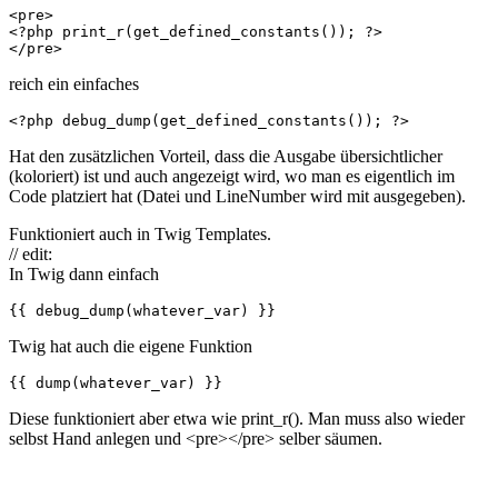
<pre>

<?php print_r(get_defined_constants()); ?>

</pre>
reich ein einfaches
<?php debug_dump(get_defined_constants()); ?>
Hat den zusätzlichen Vorteil, dass die Ausgabe übersichtlicher
(koloriert) ist und auch angezeigt wird, wo man es eigentlich im
Code platziert hat (Datei und LineNumber wird mit ausgegeben).
Funktioniert auch in Twig Templates.
// edit:
In Twig dann einfach
{{ debug_dump(whatever_var) }}
Twig hat auch die eigene Funktion
{{ dump(whatever_var) }}
Diese funktioniert aber etwa wie print_r(). Man muss also wieder
selbst Hand anlegen und <pre></pre> selber säumen.