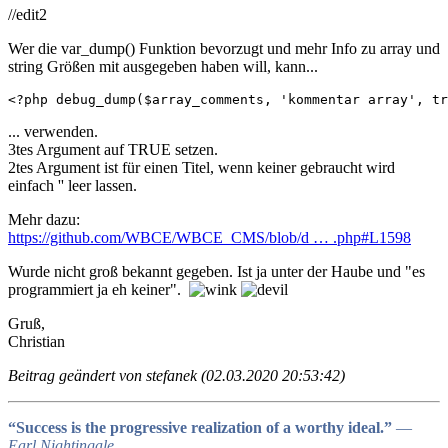
//edit2
Wer die var_dump() Funktion bevorzugt und mehr Info zu array und
string Größen mit ausgegeben haben will, kann...
<?php debug_dump($array_comments, 'kommentar array', tr
... verwenden.
3tes Argument auf TRUE setzen.
2tes Argument ist für einen Titel, wenn keiner gebraucht wird
einfach '' leer lassen.
Mehr dazu:
https://github.com/WBCE/WBCE_CMS/blob/d … .php#L1598
Wurde nicht groß bekannt gegeben. Ist ja unter der Haube und "es
programmiert ja eh keiner".
Gruß,
Christian
Beitrag geändert von stefanek (02.03.2020 20:53:42)
“Success is the progressive realization of a worthy ideal.”
―
Earl Nightingale