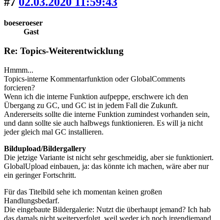
#7
02.03.2020 11:59:43
boeseroeser
Gast
Re: Topics-Weiterentwicklung
Hmmm...
Topics-interne Kommentarfunktion oder GlobalComments
forcieren?
Wenn ich die interne Funktion aufpeppe, erschwere ich den
Übergang zu GC, und GC ist in jedem Fall die Zukunft.
Andererseits sollte die interne Funktion zumindest vorhanden sein,
und dann sollte sie auch halbwegs funktionieren. Es will ja nicht
jeder gleich mal GC installieren.
Bildupload/Bildergallery
Die jetzige Variante ist nicht sehr geschmeidig, aber sie funktioniert.
GlobalUpload einbauen, ja: das könnte ich machen, wäre aber nur
ein geringer Fortschritt.
Für das Titelbild sehe ich momentan keinen großen
Handlungsbedarf.
Die eingebaute Bildergalerie: Nutzt die überhaupt jemand? Ich hab
das damals nicht weiterverfolgt, weil weder ich noch irgendjemand