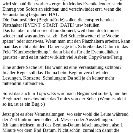
wird sie natürlich vorher - ergo: Im Modus Eventkalender ist ein
Eintrag von Sofort an sichtbar, und verschwindet erst, wenn die
Veranstaltung begonnen HAT.
Die Datumsfelder (Beginn/Ende) sollen die entsprechenden
Platzhalter [EVENT_START_DATE] usw befüllen.
Das hat aber nicht so recht funktioniert, weil dann doch immer
wieder mal was anders ist, zb "Bei Schlechtwetter eine Woche
später" oder sonstwas. Wenn man mit den Platzhaltern arbeitet, kann
man das nicht abbilden. Daher sage ich: Schreibe das Datum in das
Feld "Kurzbeschreibung", dann bist du für alle Eventualitäten
gerüstet - und es ist nicht wirklich viel Arbeit: Copy/Paste/Fertig
Eine andere Sache ist: Bis wann ist eine Veranstaltung sichtbar?
In aller Regel soll das Thema beim Beginn verschwinden.
Lesungen, Konzerte, Schulungen: Da soll ja eh keiner mehr
mittendrin auftauchen.
So ist das auch in Topics: Es wird nach Beginnzeit sortiert, und bei
Beginnzeit verschwindet das Topics von der Seite. (Wenn es nicht
so ist, ist es ein Bug ;-)
Jetzt gibt es aber Veranstaltungen, wo sehr wohl die Leute während
der Zeit hinkommen sollen, zb Messen oder Ausstellungen.
Ich kann tricksen, und das Beginn-Datum falsch angeben, also 1
Minute vor dem End-Datum. Nicht schön, zumal ich damit die