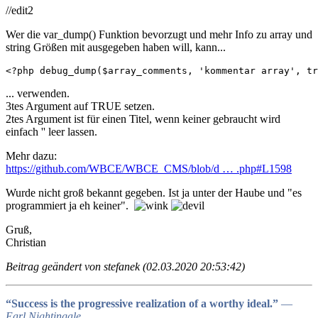
//edit2
Wer die var_dump() Funktion bevorzugt und mehr Info zu array und
string Größen mit ausgegeben haben will, kann...
<?php debug_dump($array_comments, 'kommentar array', tr
... verwenden.
3tes Argument auf TRUE setzen.
2tes Argument ist für einen Titel, wenn keiner gebraucht wird
einfach '' leer lassen.
Mehr dazu:
https://github.com/WBCE/WBCE_CMS/blob/d … .php#L1598
Wurde nicht groß bekannt gegeben. Ist ja unter der Haube und "es
programmiert ja eh keiner".
Gruß,
Christian
Beitrag geändert von stefanek (02.03.2020 20:53:42)
“Success is the progressive realization of a worthy ideal.”
―
Earl Nightingale