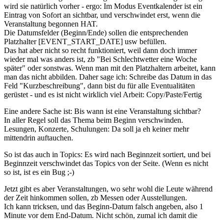
wird sie natürlich vorher - ergo: Im Modus Eventkalender ist ein
Eintrag von Sofort an sichtbar, und verschwindet erst, wenn die
Veranstaltung begonnen HAT.
Die Datumsfelder (Beginn/Ende) sollen die entsprechenden
Platzhalter [EVENT_START_DATE] usw befüllen.
Das hat aber nicht so recht funktioniert, weil dann doch immer
wieder mal was anders ist, zb "Bei Schlechtwetter eine Woche
später" oder sonstwas. Wenn man mit den Platzhaltern arbeitet, kann
man das nicht abbilden. Daher sage ich: Schreibe das Datum in das
Feld "Kurzbeschreibung", dann bist du für alle Eventualitäten
gerüstet - und es ist nicht wirklich viel Arbeit: Copy/Paste/Fertig
Eine andere Sache ist: Bis wann ist eine Veranstaltung sichtbar?
In aller Regel soll das Thema beim Beginn verschwinden.
Lesungen, Konzerte, Schulungen: Da soll ja eh keiner mehr
mittendrin auftauchen.
So ist das auch in Topics: Es wird nach Beginnzeit sortiert, und bei
Beginnzeit verschwindet das Topics von der Seite. (Wenn es nicht
so ist, ist es ein Bug ;-)
Jetzt gibt es aber Veranstaltungen, wo sehr wohl die Leute während
der Zeit hinkommen sollen, zb Messen oder Ausstellungen.
Ich kann tricksen, und das Beginn-Datum falsch angeben, also 1
Minute vor dem End-Datum. Nicht schön, zumal ich damit die