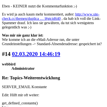
Eben - KEINER nutzt die Kommentarfunktion ;-)
Es wird ja auch kaum mehr kommentiert, außer:
http://www.site-
check.cc/themen/duplica … l#gtcid640
, da hab ich voll die Link-
Spammer drauf. Ich lass sie gewähren, da tut sich wenigstens
gelegentlich was ;-)
Was mir nie ganz klar ist:
Wie komme ich an die eMail-Adresse ran, die unter
Grundeinstellungen -> Standard-Absenderadresse: gespeichert ist?
#14
02.03.2020 14:46:19
webbird
Administrator
Re: Topics-Weiterentwicklung
SERVER_EMAIL Konstante
Edit: Hilft mir oft weiter:
get_defined_constants()