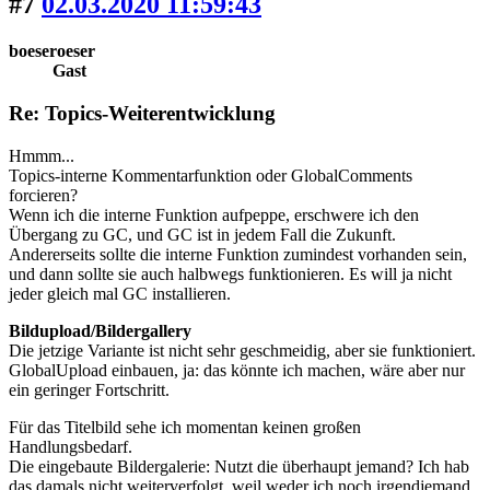
#7
02.03.2020 11:59:43
boeseroeser
Gast
Re: Topics-Weiterentwicklung
Hmmm...
Topics-interne Kommentarfunktion oder GlobalComments
forcieren?
Wenn ich die interne Funktion aufpeppe, erschwere ich den
Übergang zu GC, und GC ist in jedem Fall die Zukunft.
Andererseits sollte die interne Funktion zumindest vorhanden sein,
und dann sollte sie auch halbwegs funktionieren. Es will ja nicht
jeder gleich mal GC installieren.
Bildupload/Bildergallery
Die jetzige Variante ist nicht sehr geschmeidig, aber sie funktioniert.
GlobalUpload einbauen, ja: das könnte ich machen, wäre aber nur
ein geringer Fortschritt.
Für das Titelbild sehe ich momentan keinen großen
Handlungsbedarf.
Die eingebaute Bildergalerie: Nutzt die überhaupt jemand? Ich hab
das damals nicht weiterverfolgt, weil weder ich noch irgendjemand