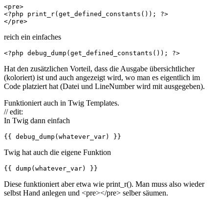
<pre>

<?php print_r(get_defined_constants()); ?>

</pre>
reich ein einfaches
<?php debug_dump(get_defined_constants()); ?>
Hat den zusätzlichen Vorteil, dass die Ausgabe übersichtlicher
(koloriert) ist und auch angezeigt wird, wo man es eigentlich im
Code platziert hat (Datei und LineNumber wird mit ausgegeben).
Funktioniert auch in Twig Templates.
// edit:
In Twig dann einfach
{{ debug_dump(whatever_var) }}
Twig hat auch die eigene Funktion
{{ dump(whatever_var) }}
Diese funktioniert aber etwa wie print_r(). Man muss also wieder
selbst Hand anlegen und <pre></pre> selber säumen.