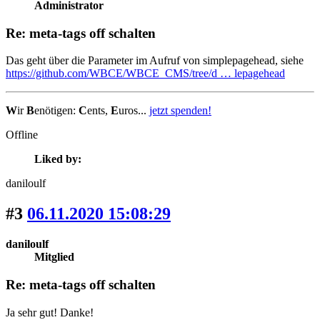
Administrator
Re: meta-tags off schalten
Das geht über die Parameter im Aufruf von simplepagehead, siehe
https://github.com/WBCE/WBCE_CMS/tree/d … lepagehead
W
ir
B
enötigen:
C
ents,
E
uros...
jetzt spenden!
Offline
Liked by:
daniloulf
#3
06.11.2020 15:08:29
daniloulf
Mitglied
Re: meta-tags off schalten
Ja sehr gut! Danke!