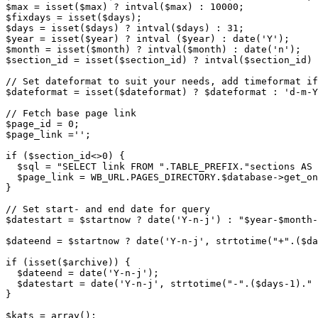
$max = isset($max) ? intval($max) : 10000;

$fixdays = isset($days);

$days = isset($days) ? intval($days) : 31;

$year = isset($year) ? intval ($year) : date('Y');

$month = isset($month) ? intval($month) : date('n');

$section_id = isset($section_id) ? intval($section_id) 
// Set dateformat to suit your needs, add timeformat if
$dateformat = isset($dateformat) ? $dateformat : 'd-m-Y
// Fetch base page link

$page_id = 0;

$page_link ='';

if ($section_id<>0) { 

  $sql = "SELECT link FROM ".TABLE_PREFIX."sections AS 
  $page_link = WB_URL.PAGES_DIRECTORY.$database->get_on
}

// Set start- and end date for query

$datestart = $startnow ? date('Y-n-j') : "$year-$month-
$dateend = $startnow ? date('Y-n-j', strtotime("+".($da
if (isset($archive)) { 

  $dateend = date('Y-n-j');

  $datestart = date('Y-n-j', strtotime("-".($days-1)." 
} 

$kats = array();
