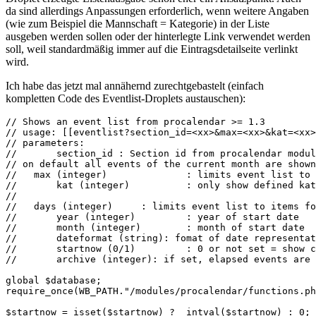
da sind allerdings Anpassungen erforderlich, wenn weitere Angaben
(wie zum Beispiel die Mannschaft = Kategorie) in der Liste
ausgeben werden sollen oder der hinterlegte Link verwendet werden
soll, weil standardmäßig immer auf die Eintragsdetailseite verlinkt
wird.
Ich habe das jetzt mal annähernd zurechtgebastelt (einfach
kompletten Code des Eventlist-Droplets austauschen):
// Shows an event list from procalendar >= 1.3

// usage: [[eventlist?section_id=<xx>&max=<xx>&kat=<xx>
// parameters:

// 	 section_id : Section id from procalendar module

// on default all events of the current month are shown
//   max (integer) 		: limits event list to max items (if no other limit is reached already)

//	 kat (integer) 		: only show defined kategories, kat ids can be found in prcalendar backend options

//											more than one kategorie can be used by seperating ids with commas (no spaces) 

//   days (integer) 	: limits event list to items for <days> (if no other limit is reached already)

// 	 year (integer) 	: year of start date

// 	 month (integer)	: month of start date

// 	 dateformat (string): fomat of date representation as described in http://www.php.net/manual/en/function.date.php#refsect1-function.date-parameters

// 	 startnow (0/1) 	: 0 or not set = show calendar month, 1 = start at current day

// 	 archive (integer): if set, elapsed events are shown for $days, backward form now

global $database;

require_once(WB_PATH."/modules/procalendar/functions.ph
$startnow = isset($startnow) ?  intval($startnow) : 0;
