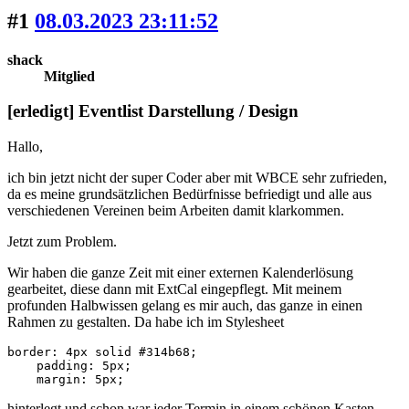
#1
08.03.2023 23:11:52
shack
Mitglied
[erledigt] Eventlist Darstellung / Design
Hallo,
ich bin jetzt nicht der super Coder aber mit WBCE sehr zufrieden,
da es meine grundsätzlichen Bedürfnisse befriedigt und alle aus
verschiedenen Vereinen beim Arbeiten damit klarkommen.
Jetzt zum Problem.
Wir haben die ganze Zeit mit einer externen Kalenderlösung
gearbeitet, diese dann mit ExtCal eingepflegt. Mit meinem
profunden Halbwissen gelang es mir auch, das ganze in einen
Rahmen zu gestalten. Da habe ich im Stylesheet
border: 4px solid #314b68;  

    padding: 5px;

    margin: 5px;
hinterlegt und schon war jeder Termin in einem schönen Kasten