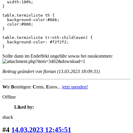
  width:100%;

}

table.terminliste th {

  background-color:#666; 

  color:#000;

}

table.terminliste tr:nth-child(even) {

  background-color: #f2f2f2;

}
Sollte dann im Endeffekt ungefähr sowas bei rauskommen:
Beitrag geändert von florian (13.03.2023 18:09:31)
W
ir
B
enötigen:
C
ents,
E
uros...
jetzt spenden!
Offline
Liked by:
shack
#4
14.03.2023 12:45:51