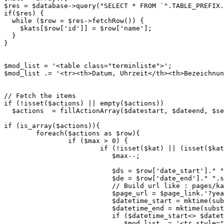
$res = $database->query("SELECT * FROM `".TABLE_PREFIX.
if($res) {

  while ($row = $res->fetchRow()) {

    $kats[$row['id']] = $row['name'];			

  }

}

$mod_list = '<table class="terminliste">';

$mod_list .= '<tr><th>Datum, Uhrzeit</th><th>Bezeichnun
// Fetch the items

if (!isset($actions) || empty($actions))

  $actions  = fillActionArray($datestart, $dateend, $se
if (is_array($actions)){

	foreach($actions as $row){

		if ($max > 0) {

			if (!isset($kat) || (isset($kat) && in_array($row["acttype"], explode(',',$kat)))) {

			   $max--;

			   $ds = $row['date_start']." ".substr($row['time_start'],0,5);

			   $de = $row['date_end']." ".substr($row['time_end'],0,5);

			   // Build url like : pages/kalendar.php?year=1900&month=01&day=03&id=2&detail=1    

			   $page_url = $page_link.'?year='.(substr($ds,0,4)).'&month='.(substr($ds,5,2)).'&day='.(substr($ds,8,2)).'&id='.$row['id'].'&detail=1';

			   $datetime_start = mktime(substr($ds,11,2),substr($ds,14,2),0,substr($ds,5,2),substr($ds,8,2),substr($ds,0,4));

			   $datetime_end = mktime(substr($de,11,2),substr($de,14,2),0,substr($de,5,2),substr($de,8,2),substr($de,0,4));

			   if ($datetime_start<> $datetime_end) {  

			      $mod_list .= '<tr style="background-color: '.$row["act_format"].'"><td><span class="c_date">'.date($dateformat,$datetime_start).' - '.date($dateformat,$datetime_end) .'</span>  </td> ';
