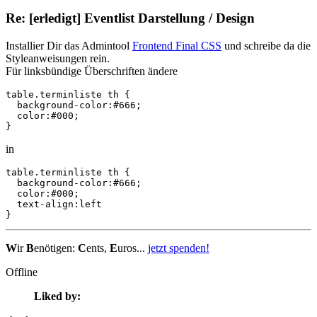
Re: [erledigt] Eventlist Darstellung / Design
Installier Dir das Admintool
Frontend Final CSS
und schreibe da die
Styleanweisungen rein.
Für linksbündige Überschriften ändere
table.terminliste th {

  background-color:#666; 

  color:#000;

}
in
table.terminliste th {

  background-color:#666; 

  color:#000;

  text-align:left

}
W
ir
B
enötigen:
C
ents,
E
uros...
jetzt spenden!
Offline
Liked by: