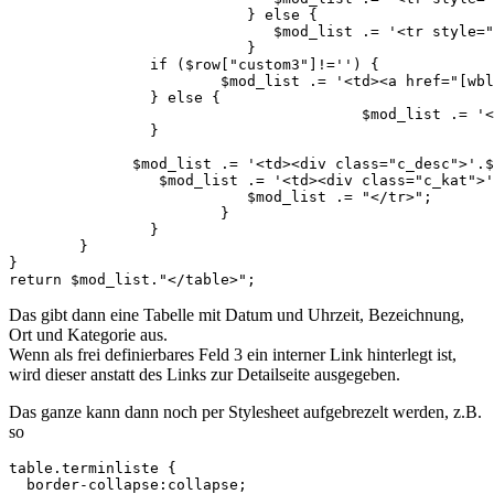
			   } else {

			      $mod_list .= '<tr style="background-color: '.$row["act_format"].'"><td><span class="c_date">'.date($dateformat,$datetime_start).', '.substr($row["time_start"],0,5).' </span>  </td> ';

			   }	

                if ($row["custom3"]!='') {

                  	$mod_list .= '<td><a href="[wblink'.$row["custom3"].']"><span class="c_name"><b>'.$row["name"].'</b></span></a></td>';

                } else {

			   		$mod_list .= '<td><a href="'.$page_url.'"><span class="c_name">'.$row["name"].'</span></a></td>';

                }

              $mod_list .= '<td><div class="c_desc">'.$
                 $mod_list .= '<td><div class="c_kat">'
			   $mod_list .= "</tr>";

			}

		}

	}

}

return $mod_list."</table>";
Das gibt dann eine Tabelle mit Datum und Uhrzeit, Bezeichnung,
Ort und Kategorie aus.
Wenn als frei definierbares Feld 3 ein interner Link hinterlegt ist,
wird dieser anstatt des Links zur Detailseite ausgegeben.
Das ganze kann dann noch per Stylesheet aufgebrezelt werden, z.B.
so
table.terminliste {

  border-collapse:collapse;
