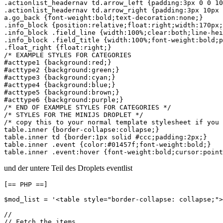
.actionlist_headernav td.arrow_left {padding:3px 0 0 10
.actionlist_headernav td.arrow_right {padding:3px 10px 
a.go_back {font-weight:bold;text-decoration:none;}

.info_block {position:relative;float:right;width:170px;
.info_block .field_line {width:100%;clear:both;line-hei
.info_block .field_title {width:100%;font-weight:bold;p
.float_right {float:right;}

/* EXAMPLE STYLES FOR CATEGORIES 

#acttype1 {background:red;}

#acttype2 {background:green;}

#acttype3 {background:cyan;}

#acttype4 {background:blue;}

#acttype5 {background:brown;}

#acttype6 {background:purple;}

/* END OF EXAMPLE STYLES FOR CATEGORIES */

/* STYLES FOR THE MINIJS DROPLET */

/* copy this to your normal template stylesheet if you 
table.inner {border-collapse:collapse;}

table.inner td {border:1px solid #ccc;padding:2px;}

table.inner .event {color:#01457f;font-weight:bold;}

table.inner .event:hover {font-weight:bold;cursor:point
und der untere Teil des Droplets eventlist
[== PHP ==]

$mod_list = '<table style="border-collapse: collapse;">
//

// Fetch the items
