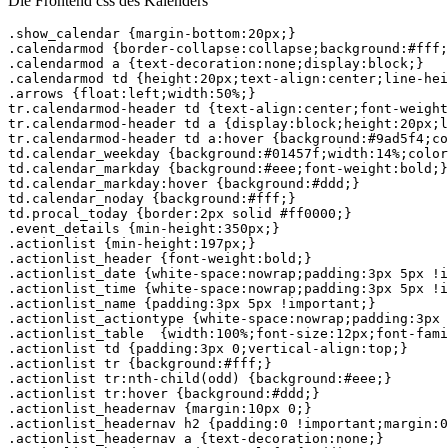
Die Frontend css des Kalenders
.show_calendar {margin-bottom:20px;}

.calendarmod {border-collapse:collapse;background:#fff;
.calendarmod a {text-decoration:none;display:block;}

.calendarmod td {height:20px;text-align:center;line-hei
.arrows {float:left;width:50%;}

tr.calendarmod-header td {text-align:center;font-weight
tr.calendarmod-header td a {display:block;height:20px;l
tr.calendarmod-header td a:hover {background:#9ad5f4;co
td.calendar_weekday {background:#01457f;width:14%;color
td.calendar_markday {background:#eee;font-weight:bold;}

td.calendar_markday:hover {background:#ddd;}

td.calendar_noday {background:#fff;} 

td.procal_today {border:2px solid #ff0000;} 

.event_details {min-height:350px;}

.actionlist {min-height:197px;}

.actionlist_header {font-weight:bold;}

.actionlist_date {white-space:nowrap;padding:3px 5px !i
.actionlist_time {white-space:nowrap;padding:3px 5px !i
.actionlist_name {padding:3px 5px !important;}

.actionlist_actiontype {white-space:nowrap;padding:3px 
.actionlist_table  {width:100%;font-size:12px;font-fami
.actionlist td {padding:3px 0;vertical-align:top;}

.actionlist tr {background:#fff;}

.actionlist tr:nth-child(odd) {background:#eee;}

.actionlist tr:hover {background:#ddd;}

.actionlist_headernav {margin:10px 0;}

.actionlist_headernav h2 {padding:0 !important;margin:0
.actionlist_headernav a {text-decoration:none;}
