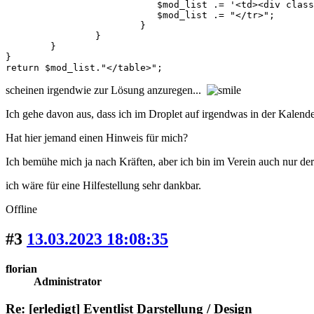
			   $mod_list .= '<td><div class="c_desc">'.$row["custom1"].'</div></td>';

			   $mod_list .= "</tr>";

			}

		}

	}

}

return $mod_list."</table>";
scheinen irgendwie zur Lösung anzuregen...
Ich gehe davon aus, dass ich im Droplet auf irgendwas in der Kalende
Hat hier jemand einen Hinweis für mich?
Ich bemühe mich ja nach Kräften, aber ich bin im Verein auch nur der E
ich wäre für eine Hilfestellung sehr dankbar.
Offline
#3
13.03.2023 18:08:35
florian
Administrator
Re: [erledigt] Eventlist Darstellung / Design