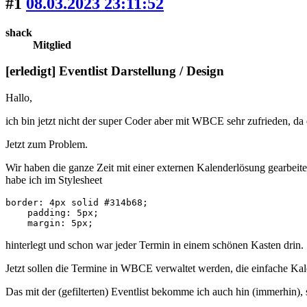
#1
08.03.2023 23:11:52
shack
Mitglied
[erledigt] Eventlist Darstellung / Design
Hallo,
ich bin jetzt nicht der super Coder aber mit WBCE sehr zufrieden, d
Jetzt zum Problem.
Wir haben die ganze Zeit mit einer externen Kalenderlösung gearbeit
habe ich im Stylesheet
border: 4px solid #314b68;  

    padding: 5px;

    margin: 5px;
hinterlegt und schon war jeder Termin in einem schönen Kasten drin.
Jetzt sollen die Termine in WBCE verwaltet werden, die einfache Kal
Das mit der (gefilterten) Eventlist bekomme ich auch hin (immerhin), 