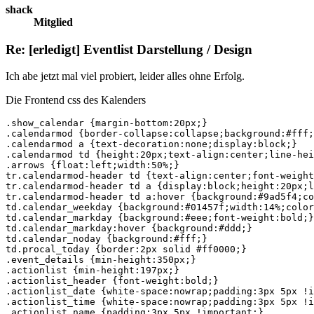
shack
Mitglied
Re: [erledigt] Eventlist Darstellung / Design
Ich abe jetzt mal viel probiert, leider alles ohne Erfolg.
Die Frontend css des Kalenders
.show_calendar {margin-bottom:20px;}

.calendarmod {border-collapse:collapse;background:#fff;
.calendarmod a {text-decoration:none;display:block;}

.calendarmod td {height:20px;text-align:center;line-hei
.arrows {float:left;width:50%;}

tr.calendarmod-header td {text-align:center;font-weight
tr.calendarmod-header td a {display:block;height:20px;l
tr.calendarmod-header td a:hover {background:#9ad5f4;co
td.calendar_weekday {background:#01457f;width:14%;color
td.calendar_markday {background:#eee;font-weight:bold;}

td.calendar_markday:hover {background:#ddd;}

td.calendar_noday {background:#fff;} 

td.procal_today {border:2px solid #ff0000;} 

.event_details {min-height:350px;}

.actionlist {min-height:197px;}

.actionlist_header {font-weight:bold;}

.actionlist_date {white-space:nowrap;padding:3px 5px !i
.actionlist_time {white-space:nowrap;padding:3px 5px !i
.actionlist_name {padding:3px 5px !important;}
