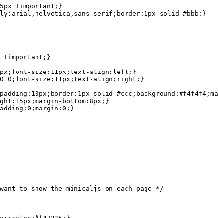
5px !important;}

ly:arial,helvetica,sans-serif;border:1px solid #bbb;}

 !important;}

px;font-size:11px;text-align:left;}

0 0;font-size:11px;text-align:right;}

padding:10px;border:1px solid #ccc;background:#f4f4f4;ma
ght:15px;margin-bottom:8px;}

adding:0;margin:0;}

want to show the minicaljs on each page */

er;color:#f47325;}