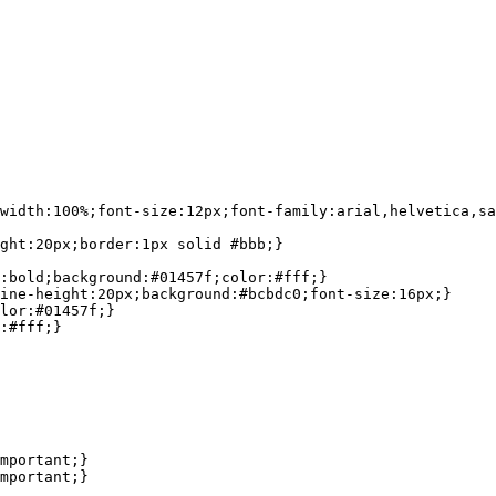
width:100%;font-size:12px;font-family:arial,helvetica,sa
ght:20px;border:1px solid #bbb;}

:bold;background:#01457f;color:#fff;}

ine-height:20px;background:#bcbdc0;font-size:16px;}

lor:#01457f;}

:#fff;}

mportant;}

mportant;}
