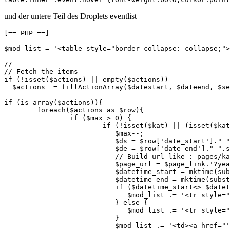
und der untere Teil des Droplets eventlist
[== PHP ==]

$mod_list = '<table style="border-collapse: collapse;">
//

// Fetch the items

if (!isset($actions) || empty($actions))

  $actions  = fillActionArray($datestart, $dateend, $se
if (is_array($actions)){

	foreach($actions as $row){

		if ($max > 0) {

			if (!isset($kat) || (isset($kat) && in_array($row["acttype"], explode(',',$kat)))) {

			   $max--;

			   $ds = $row['date_start']." ".substr($row['time_start'],0,5);

			   $de = $row['date_end']." ".substr($row['time_end'],0,5);

			   // Build url like : pages/kalendar.php?year=1900&month=01&day=03&id=2&detail=1    

			   $page_url = $page_link.'?year='.(substr($ds,0,4)).'&month='.(substr($ds,5,2)).'&day='.(substr($ds,8,2)).'&id='.$row['id'].'&amp;detail=1';

			   $datetime_start = mktime(substr($ds,11,2),substr($ds,14,2),0,substr($ds,5,2),substr($ds,8,2),substr($ds,0,4));

			   $datetime_end = mktime(substr($de,11,2),substr($de,14,2),0,substr($de,5,2),substr($de,8,2),substr($de,0,4));

			   if ($datetime_start<> $datetime_end) {  

			      $mod_list .= '<tr style="background-color: '.$row["act_format"].'"><td><span class="c_date">'.date($dateformat,$datetime_start).' - '.date($dateformat,$datetime_end) .'</span> &nbsp;</td> ';

			   } else {

			      $mod_list .= '<tr style="background-color: '.$row["act_format"].'"><td><span class="c_date">'.date($dateformat,$datetime_start).'</span> &nbsp;</td> ';

			   }	

			   $mod_list .= '<td><a href="'.$page_url.'"><span class="c_name"><b>'.$row["name"].'</b></span></a></td>';
