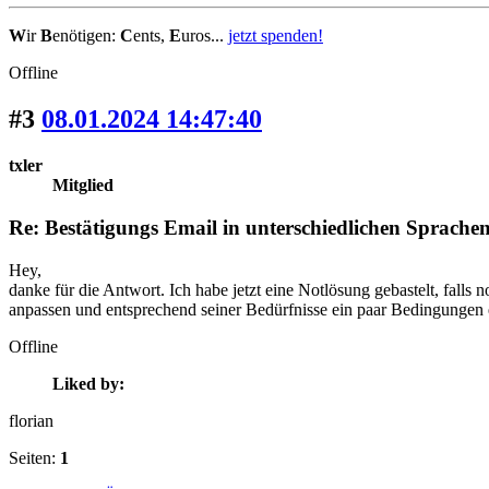
W
ir
B
enötigen:
C
ents,
E
uros...
jetzt spenden!
Offline
#3
08.01.2024 14:47:40
txler
Mitglied
Re: Bestätigungs Email in unterschiedlichen Sprache
Hey,
danke für die Antwort. Ich habe jetzt eine Notlösung gebastelt, fall
anpassen und entsprechend seiner Bedürfnisse ein paar Bedingungen ei
Offline
Liked by:
florian
Seiten:
1