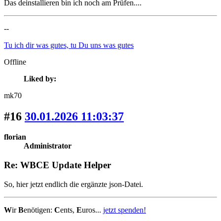
Das deinstallieren bin ich noch am Prüfen....
--
Tu ich dir was gutes, tu Du uns was gutes
Offline
Liked by:
mk70
#16
30.01.2026 11:03:37
florian
Administrator
Re: WBCE Update Helper
So, hier jetzt endlich die ergänzte json-Datei.
W
ir
B
enötigen:
C
ents,
E
uros...
jetzt spenden!