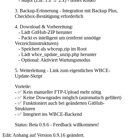
- Major (z.B. 1.x → 2.x) - hohes Risiko
3. Backup-Erinnerung - Integration mit Backup Plus,
Checkbox-Bestätigung erforderlich
4. Download & Vorbereitung:
- Lädt GitHub-ZIP herunter
- Packt es intelligent um (entfernt unnötige
Verzeichnisstrukturen)
- Speichert als wbceup.zip im Root
- Lädt wbce_update_unzip.php herunter
- Optional: Aktiviert Wartungsmodus
5. Weiterleitung - Link zum eigentlichen WBCE-
Update-Skript
Vorteile:
- ✅ Kein manueller FTP-Upload mehr nötig
- ✅ Keine Downgrades möglich (automatisch gefiltert)
- ✅ Funktioniert auch bei geänderten GitHub-
Strukturen
- ✅ Integriert ins WBCE-Backend
Status: Beta 0.9.6 - Feedback willkommen!
Edit: Anhang auf Version 0.9.16 geändert.