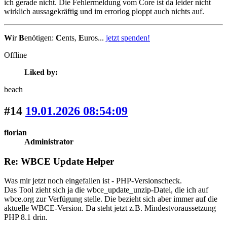
ich gerade nicht. Die Fehlermeldung vom Core ist da leider nicht
wirklich aussagekräftig und im errorlog ploppt auch nichts auf.
W
ir
B
enötigen:
C
ents,
E
uros...
jetzt spenden!
Offline
Liked by:
beach
#14
19.01.2026 08:54:09
florian
Administrator
Re: WBCE Update Helper
Was mir jetzt noch eingefallen ist - PHP-Versionscheck.
Das Tool zieht sich ja die wbce_update_unzip-Datei, die ich auf
wbce.org zur Verfügung stelle. Die bezieht sich aber immer auf die
aktuelle WBCE-Version. Da steht jetzt z.B. Mindestvoraussetzung
PHP 8.1 drin.