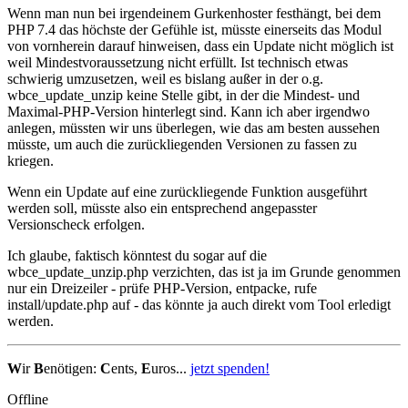
Wenn man nun bei irgendeinem Gurkenhoster festhängt, bei dem
PHP 7.4 das höchste der Gefühle ist, müsste einerseits das Modul
von vornherein darauf hinweisen, dass ein Update nicht möglich ist
weil Mindestvoraussetzung nicht erfüllt. Ist technisch etwas
schwierig umzusetzen, weil es bislang außer in der o.g.
wbce_update_unzip keine Stelle gibt, in der die Mindest- und
Maximal-PHP-Version hinterlegt sind. Kann ich aber irgendwo
anlegen, müssten wir uns überlegen, wie das am besten aussehen
müsste, um auch die zurückliegenden Versionen zu fassen zu
kriegen.
Wenn ein Update auf eine zurückliegende Funktion ausgeführt
werden soll, müsste also ein entsprechend angepasster
Versionscheck erfolgen.
Ich glaube, faktisch könntest du sogar auf die
wbce_update_unzip.php verzichten, das ist ja im Grunde genommen
nur ein Dreizeiler - prüfe PHP-Version, entpacke, rufe
install/update.php auf - das könnte ja auch direkt vom Tool erledigt
werden.
W
ir
B
enötigen:
C
ents,
E
uros...
jetzt spenden!
Offline