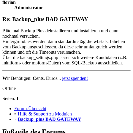
florian
Administrator
Re: Backup_plus BAD GATEWAY
Bitte mal Backup Plus deinstallieren und installieren und dann
nochmal versuchen.
Hintergrund: es werden dann standardmäßig die wbstats-Tabellen
vom Backup ausgeschlossen, da diese sehr umfangreich werden
können und oft die Timeouts verursachen.
Über die backup_settings.php lassen sich weitere Kandidaten (z.B.
miniform- oder mpform-Daten) vom SQL-Backup ausschließen.
W
ir
B
enötigen:
C
ents,
E
uros...
jetzt spenden!
Offline
Seiten:
1
Forum-Übersicht
»
Hilfe & Support zu Modulen
»
Backup_plus BAD GATEWAY
Fußzeile des Forums