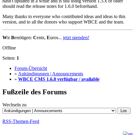
hasn't updated in a while and is still using version 1.5.x or older
should read the release notes for 1.6.0 beforehand.
Many thanks to everyone who contributed ideas and ideas to this
version, and to all the donors who support WBCE and the team.
W
ir
B
enötigen:
C
ents,
E
uros...
jetzt spenden!
Offline
Seiten:
1
Forum-Übersicht
»
Ankündigungen | Announcements
»
WBCE CMS 1.6.8 verfügbar / available
Fußzeile des Forums
Wechseln zu
RSS-Themen-Feed