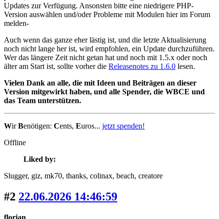
Updates zur Verfügung. Ansonsten bitte eine niedrigere PHP-
Version auswählen und/oder Probleme mit Modulen hier im Forum
melden-
Auch wenn das ganze eher lästig ist, und die letzte Aktualisierung
noch nicht lange her ist, wird empfohlen, ein Update durchzuführen.
Wer das längere Zeit nicht getan hat und noch mit 1.5.x oder noch
älter am Start ist, sollte vorher die
Releasenotes zu 1.6.0
lesen.
Vielen Dank an alle, die mit Ideen und Beiträgen an dieser
Version mitgewirkt haben, und alle Spender, die WBCE und
das Team unterstützen.
W
ir
B
enötigen:
C
ents,
E
uros...
jetzt spenden!
Offline
Liked by:
Slugger
, giz
, mk70
, thanks
, colinax
, beach
, creatore
#2
22.06.2026 14:46:59
florian