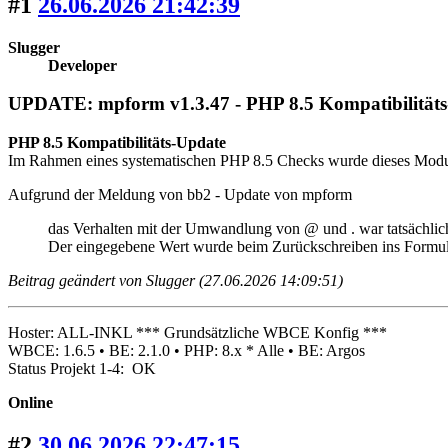
#1
26.06.2026 21:42:39
Slugger
Developer
UPDATE: mpform v1.3.47 - PHP 8.5 Kompatibilität
PHP 8.5 Kompatibilitäts-Update
Im Rahmen eines systematischen PHP 8.5 Checks wurde dieses Modul a
Aufgrund der Meldung von bb2 - Update von mpform
das Verhalten mit der Umwandlung von @ und . war tatsächlic
Der eingegebene Wert wurde beim Zurückschreiben ins Formular
Beitrag geändert von Slugger (27.06.2026 14:09:51)
Hoster: ALL-INKL *** Grundsätzliche WBCE Konfig ***
WBCE: 1.6.5 • BE: 2.1.0 • PHP: 8.x * Alle • BE: Argos
Status Projekt 1-4: OK
Online
#2
30.06.2026 22:47:15