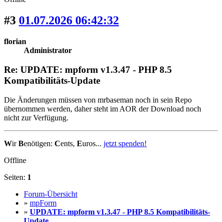
#3
01.07.2026 06:42:32
florian
Administrator
Re: UPDATE: mpform v1.3.47 - PHP 8.5
Kompatibilitäts-Update
Die Änderungen müssen von mrbaseman noch in sein Repo
übernommen werden, daher steht im AOR der Download noch
nicht zur Verfügung.
W
ir
B
enötigen:
C
ents,
E
uros...
jetzt spenden!
Offline
Seiten:
1
Forum-Übersicht
»
mpForm
»
UPDATE: mpform v1.3.47 - PHP 8.5 Kompatibilitäts-
Update