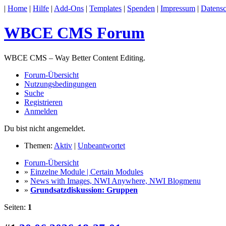
|
Home
|
Hilfe
|
Add-Ons
|
Templates
|
Spenden
|
Impressum
|
Datensc
WBCE CMS Forum
WBCE CMS – Way Better Content Editing.
Forum-Übersicht
Nutzungsbedingungen
Suche
Registrieren
Anmelden
Du bist nicht angemeldet.
Themen:
Aktiv
|
Unbeantwortet
Forum-Übersicht
»
Einzelne Module | Certain Modules
»
News with Images, NWI Anywhere, NWI Blogmenu
»
Grundsatzdiskussion: Gruppen
Seiten:
1