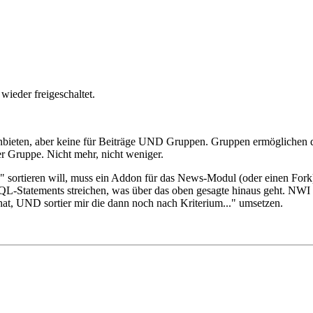
ieder freigeschaltet.
ieten, aber keine für Beiträge UND Gruppen. Gruppen ermöglichen die D
er Gruppe. Nicht mehr, nicht weniger.
s" sortieren will, muss ein Addon für das News-Modul (oder einen For
L-Statements streichen, was über das oben gesagte hinaus geht. NWI wi
hat, UND sortier mir die dann noch nach Kriterium..." umsetzen.