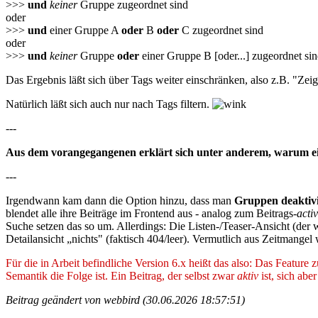
>>>
und
keiner
Gruppe zugeordnet sind
oder
>>>
und
einer Gruppe A
oder
B
oder
C zugeordnet sind
oder
>>>
und
keiner
Gruppe
oder
einer Gruppe B [oder...] zugeordnet si
Das Ergebnis läßt sich über Tags weiter einschränken, also z.B. "Zei
Natürlich läßt sich auch nur nach Tags filtern.
---
Aus dem vorangegangenen erklärt sich unter anderem, warum ein 
---
Irgendwann kam dann die Option hinzu, dass man
Gruppen deaktiv
blendet alle ihre Beiträge im Frontend aus - analog zum Beitrags-
acti
Suche setzen das so um. Allerdings: Die Listen-/Teaser-Ansicht (der w
Detailansicht „nichts" (faktisch 404/leer). Vermutlich aus Zeitmange
Für die in Arbeit befindliche Version 6.x heißt das also: Das Feature
Semantik die Folge ist. Ein Beitrag, der selbst zwar
aktiv
ist, sich abe
Beitrag geändert von webbird (30.06.2026 18:57:51)