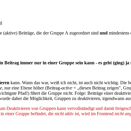
nd
ge (aktive) Beiträge, die der Gruppe A zugeordnet sind
und
mindestens
Beitrag immer nur in einer Gruppe sein kann - es geht (ging) ja 
ieren
kann. Wann das war, weiß ich nicht, ist auch nicht wichtig. Die 
ve
, nur eine Ebene höher (Beitrag-
active
= „diesen Beitrag zeigen", Gr
ichtigste Pfad!) filtert die Gruppe
nicht
. Folge: Beiträge einer deaktivi
l wurde daher die Möglichkeit, Gruppen zu deaktivieren, irgendwann aus
 zum Deaktivieren von Gruppen kann vervollständigt und damit freigescha
r in einer Gruppe befindet, die
nicht aktiv
ist, wird im Frontend
nicht an