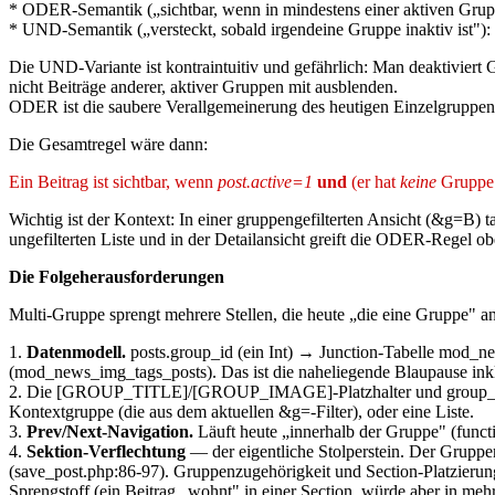
* ODER-Semantik („sichtbar, wenn in mindestens einer aktiven Gruppe"):
* UND-Semantik („versteckt, sobald irgendeine Gruppe inaktiv ist"):
Die UND-Variante ist kontraintuitiv und gefährlich: Man deaktiviert 
nicht Beiträge anderer, aktiver Gruppen mit ausblenden.
ODER ist die saubere Verallgemeinerung des heutigen Einzelgruppen-Ve
Die Gesamtregel wäre dann:
Ein Beitrag ist sichtbar, wenn
post.active=1
und
(er hat
keine
Gruppe 
Wichtig ist der Kontext: In einer gruppengefilterten Ansicht (&g=B) tau
ungefilterten Liste und in der Detailansicht greift die ODER-Regel ob
Die Folgeherausforderungen
Multi-Gruppe sprengt mehrere Stellen, die heute „die eine Gruppe" 
1.
Datenmodell.
posts.group_id (ein Int) → Junction-Tabelle mod_ne
(mod_news_img_tags_posts). Das ist die naheliegende Blaupause inkl
2. Die [GROUP_TITLE]/[GROUP_IMAGE]-Platzhalter und group_id. Det
Kontextgruppe (die aus dem aktuellen &g=-Filter), oder eine Liste.
3.
Prev/Next-Navigation.
Läuft heute „innerhalb der Gruppe" (funct
4.
Sektion-Verflechtung
— der eigentliche Stolperstein. Der Gruppe
(save_post.php:86-97). Gruppenzugehörigkeit und Section-Platzierung 
Sprengstoff (ein Beitrag „wohnt" in einer Section, würde aber in 