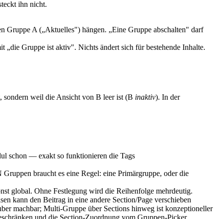
teckt ihn nicht.
iven Gruppe A („Aktuelles") hängen. „Eine Gruppe abschalten" darf
„die Gruppe ist aktiv". Nichts ändert sich für bestehende Inhalte.
t, sondern weil die Ansicht von B leer ist (B
inaktiv
). In der
ul schon — exakt so funktionieren die Tags
ruppen braucht es eine Regel: eine Primärgruppe, oder die
onst global. Ohne Festlegung wird die Reihenfolge mehrdeutig.
sen kann den Beitrag in eine andere Section/Page verschieben
auber machbar; Multi-Gruppe über Sections hinweg ist konzeptioneller
n beschränken und die Section-Zuordnung vom Gruppen-Picker