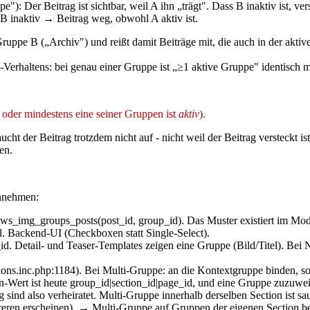
 Der Beitrag ist sichtbar, weil A ihn „trägt". Dass B inaktiv ist, vers
 B inaktiv → Beitrag weg, obwohl A aktiv ist.
Gruppe B („Archiv") und reißt damit Beiträge mit, die auch in der akt
rhaltens: bei genau einer Gruppe ist „≥1 aktive Gruppe" identisch mit 
oder mindestens eine seiner Gruppen ist
aktiv
).
cht der Beitrag trotzdem nicht auf - nicht weil der Beitrag versteckt is
en.
annehmen:
ws_img_groups_posts(post_id, group_id). Das Muster existiert im Mod
. Backend-UI (Checkboxen statt Single-Select).
ail- und Teaser-Templates zeigen eine Gruppe (Bild/Titel). Bei N G
ions.inc.php:1184). Bei Multi-Gruppe: an die Kontextgruppe binden, s
n-Wert ist heute group_id|section_id|page_id, und eine Gruppe zuzuwei
sind also verheiratet. Multi-Gruppe innerhalb derselben Section ist s
mehreren erscheinen). → Multi-Gruppe auf Gruppen der eigenen Sectio