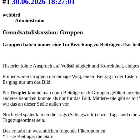
#1
30.06.2026 18:27:01
webbird
Administrator
Grundsatzdiskussion: Gruppen
Gruppen haben immer eine 1:n Beziehung zu Beiträgen. Das heißt
Historie: (ohne Anspruch auf Vollständigkeit und Korrektheit, einige
Früher waren Gruppen der einzige Weg, einem Beitrag in der Listen- 
Es ging nur um das Bild.
Per
Droplet
konnte man dann Beiträge nach Gruppen gefiltert anzeige
anderes benutzen könnte als nur für das Bild. Mittlerweile gibt es m
wir das an dieser Stelle außen vor.
Noch viel später kamen die Tags (Schlagworte) dazu. Tags sind eine 
Tags zugeordnet sein.
Das erlaubt im wesentlichen folgende Filteroptionen:
* Liste Beiträge, die
aktiv