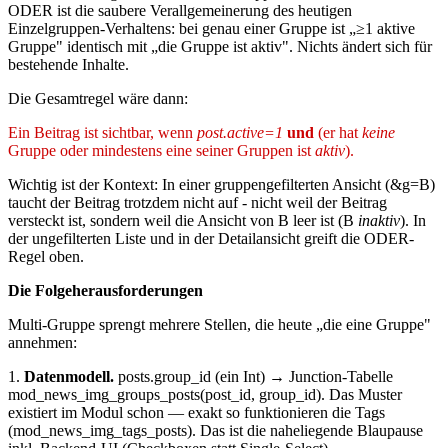
ODER ist die saubere Verallgemeinerung des heutigen
Einzelgruppen-Verhaltens: bei genau einer Gruppe ist „≥1 aktive
Gruppe" identisch mit „die Gruppe ist aktiv". Nichts ändert sich für
bestehende Inhalte.
Die Gesamtregel wäre dann:
Ein Beitrag ist sichtbar, wenn
post.active=1
und
(er hat
keine
Gruppe oder mindestens eine seiner Gruppen ist
aktiv
).
Wichtig ist der Kontext: In einer gruppengefilterten Ansicht (&g=B)
taucht der Beitrag trotzdem nicht auf - nicht weil der Beitrag
versteckt ist, sondern weil die Ansicht von B leer ist (B
inaktiv
). In
der ungefilterten Liste und in der Detailansicht greift die ODER-
Regel oben.
Die Folgeherausforderungen
Multi-Gruppe sprengt mehrere Stellen, die heute „die eine Gruppe"
annehmen:
1.
Datenmodell.
posts.group_id (ein Int) → Junction-Tabelle
mod_news_img_groups_posts(post_id, group_id). Das Muster
existiert im Modul schon — exakt so funktionieren die Tags
(mod_news_img_tags_posts). Das ist die naheliegende Blaupause