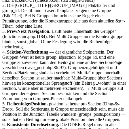
inkl. Backend-UI (Checkboxen statt Single-Select).
2. Die [GROUP_TITLE]/[GROUP_IMAGE]-Platzhalter und
group_id. Detail- und Teaser-Templates zeigen eine Gruppe
(Bild/Titel). Bei N Gruppen braucht es eine Regel: eine
Primärgruppe, oder die Kontextgruppe (die aus dem aktuellen &g=-
Filter), oder eine Liste.
3.
Prev/Next-Navigation.
Läuft heute „innerhalb der Gruppe"
(functions.inc.php:1184). Bei Multi-Gruppe: an die Kontextgruppe
binden, sonst global. Ohne Festlegung wird die Reihenfolge
mehrdeutig.
4.
Sektion-Verflechtung
— der eigentliche Stolperstein. Der
Gruppen-Wert ist heute group_id|section_id|page_id, und eine
Gruppe zuzuweisen kann den Beitrag in eine andere Section/Page
verschieben (save_post.php:86-97). Gruppenzugehörigkeit und
Section-Platzierung sind also verheiratet. Multi-Gruppe innerhalb
derselben Section ist sauber machbar; Multi-Gruppe über Sections
hinweg ist konzeptioneller Sprengstoff (ein Beitrag „wohnt" in einer
Section, würde aber in mehreren erscheinen). → Multi-Gruppe auf
Gruppen der eigenen Section beschränken und die Section-
Zuordnung vom Gruppen-Picker entkoppeln.
5.
Reihenfolge/Position.
position ist heute pro Section (Drag-&-
Drop). Soll die Sortierung je Gruppe unterschiedlich sein, muss die
Position in die Junction-Tabelle wandern (groups_posts.position) —
sonst hat ein Beitrag nur eine globale Position über alle Gruppen.
6.
Konsistente Durchsetzung.
Die ODER-Regel muss in alle