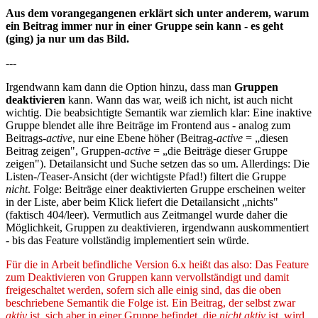
Aus dem vorangegangenen erklärt sich unter anderem, warum
ein Beitrag immer nur in einer Gruppe sein kann - es geht
(ging) ja nur um das Bild.
---
Irgendwann kam dann die Option hinzu, dass man
Gruppen
deaktivieren
kann. Wann das war, weiß ich nicht, ist auch nicht
wichtig. Die beabsichtigte Semantik war ziemlich klar: Eine inaktive
Gruppe blendet alle ihre Beiträge im Frontend aus - analog zum
Beitrags-
active
, nur eine Ebene höher (Beitrag-
active
= „diesen
Beitrag zeigen", Gruppen-
active
= „die Beiträge dieser Gruppe
zeigen"). Detailansicht und Suche setzen das so um. Allerdings: Die
Listen-/Teaser-Ansicht (der wichtigste Pfad!) filtert die Gruppe
nicht
. Folge: Beiträge einer deaktivierten Gruppe erscheinen weiter
in der Liste, aber beim Klick liefert die Detailansicht „nichts"
(faktisch 404/leer). Vermutlich aus Zeitmangel wurde daher die
Möglichkeit, Gruppen zu deaktivieren, irgendwann auskommentiert
- bis das Feature vollständig implementiert sein würde.
Für die in Arbeit befindliche Version 6.x heißt das also: Das Feature
zum Deaktivieren von Gruppen kann vervollständigt und damit
freigeschaltet werden, sofern sich alle einig sind, das die oben
beschriebene Semantik die Folge ist. Ein Beitrag, der selbst zwar
aktiv
ist, sich aber in einer Gruppe befindet, die
nicht aktiv
ist, wird