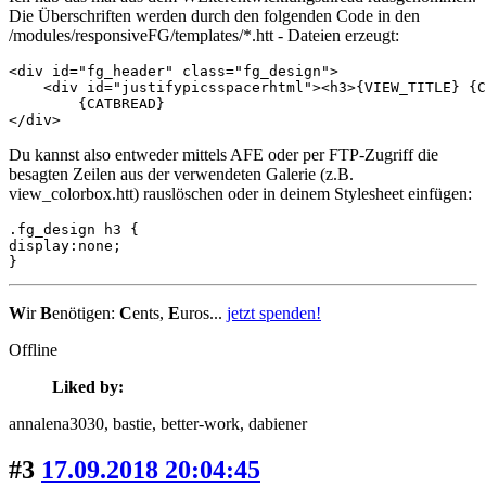
Die Überschriften werden durch den folgenden Code in den
/modules/responsiveFG/templates/*.htt - Dateien erzeugt:
<div id="fg_header" class="fg_design">

    <div id="justifypicsspacerhtml"><h3>{VIEW_TITLE} {C
	{CATBREAD}

</div>
Du kannst also entweder mittels AFE oder per FTP-Zugriff die
besagten Zeilen aus der verwendeten Galerie (z.B.
view_colorbox.htt) rauslöschen oder in deinem Stylesheet einfügen:
.fg_design h3 {

display:none;

}
W
ir
B
enötigen:
C
ents,
E
uros...
jetzt spenden!
Offline
Liked by:
annalena3030
, bastie
, better-work
, dabiener
#3
17.09.2018 20:04:45