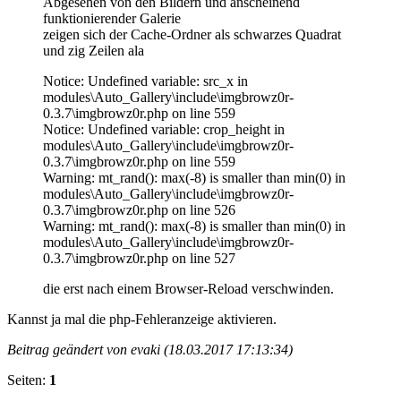
Abgesehen von den Bildern und anscheinend
funktionierender Galerie
zeigen sich der Cache-Ordner als schwarzes Quadrat
und zig Zeilen ala
Notice: Undefined variable: src_x in
modules\Auto_Gallery\include\imgbrowz0r-
0.3.7\imgbrowz0r.php on line 559
Notice: Undefined variable: crop_height in
modules\Auto_Gallery\include\imgbrowz0r-
0.3.7\imgbrowz0r.php on line 559
Warning: mt_rand(): max(-8) is smaller than min(0) in
modules\Auto_Gallery\include\imgbrowz0r-
0.3.7\imgbrowz0r.php on line 526
Warning: mt_rand(): max(-8) is smaller than min(0) in
modules\Auto_Gallery\include\imgbrowz0r-
0.3.7\imgbrowz0r.php on line 527
die erst nach einem Browser-Reload verschwinden.
Kannst ja mal die php-Fehleranzeige aktivieren.
Beitrag geändert von evaki (18.03.2017 17:13:34)
Seiten:
1