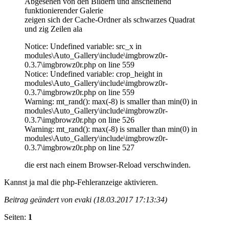
Abgesehen von den Bildern und anscheinend
funktionierender Galerie
zeigen sich der Cache-Ordner als schwarzes Quadrat
und zig Zeilen ala
Notice: Undefined variable: src_x in
modules\Auto_Gallery\include\imgbrowz0r-
0.3.7\imgbrowz0r.php on line 559
Notice: Undefined variable: crop_height in
modules\Auto_Gallery\include\imgbrowz0r-
0.3.7\imgbrowz0r.php on line 559
Warning: mt_rand(): max(-8) is smaller than min(0) in
modules\Auto_Gallery\include\imgbrowz0r-
0.3.7\imgbrowz0r.php on line 526
Warning: mt_rand(): max(-8) is smaller than min(0) in
modules\Auto_Gallery\include\imgbrowz0r-
0.3.7\imgbrowz0r.php on line 527
die erst nach einem Browser-Reload verschwinden.
Kannst ja mal die php-Fehleranzeige aktivieren.
Beitrag geändert von evaki (18.03.2017 17:13:34)
Seiten:
1