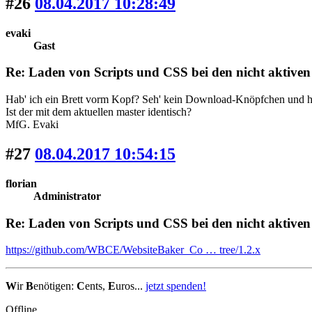
#26
08.04.2017 10:28:49
evaki
Gast
Re: Laden von Scripts und CSS bei den nicht aktiven
Hab' ich ein Brett vorm Kopf? Seh' kein Download-Knöpfchen und h
Ist der mit dem aktuellen master identisch?
MfG. Evaki
#27
08.04.2017 10:54:15
florian
Administrator
Re: Laden von Scripts und CSS bei den nicht aktiven
https://github.com/WBCE/WebsiteBaker_Co … tree/1.2.x
W
ir
B
enötigen:
C
ents,
E
uros...
jetzt spenden!
Offline