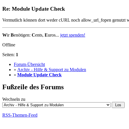
Re: Module Update Check
Vermutlich können dort weder cURL noch allow_url_fopen genutzt 
W
ir
B
enötigen:
C
ents,
E
uros...
jetzt spenden!
Offline
Seiten:
1
Forum-Übersicht
»
Archiv - Hilfe & Support zu Modulen
»
Module Update Check
Fußzeile des Forums
Wechseln zu
RSS-Themen-Feed