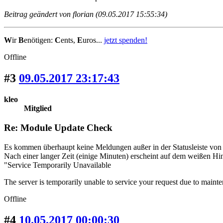
Beitrag geändert von florian (09.05.2017 15:55:34)
W
ir
B
enötigen:
C
ents,
E
uros...
jetzt spenden!
Offline
#3
09.05.2017 23:17:43
kleo
Mitglied
Re: Module Update Check
Es kommen überhaupt keine Meldungen außer in der Statusleiste von
Nach einer langer Zeit (einige Minuten) erscheint auf dem weißen Hi
"Service Temporarily Unavailable
The server is temporarily unable to service your request due to maint
Offline
#4
10.05.2017 00:00:30