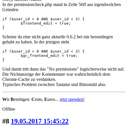
In der permissioncheck.php stand in Zeile 56ff aus irgendwelchen
Gründen
if ($user_id > 0 AND $user_id < 3) {

	$frontend_edit = true; 

}
Scheine da eine nicht ganz aktuelle 0.6.2 bei mir herumliegen
gehabt zu haben. In der jetzigen steht
if ($user_id > 0 AND $user_id < 3) {

	$gc_frontend_edit = true; 

}
Und damit tritt dann das "No permissions" logischerweise nicht auf.
Die Nichtanzeige der Kommentare war wahrscheinlich dem
Chrome-Cache zu verdanken.
Typisches Problem zwischen Tastatur und Bürostuhl also.
W
ir
B
enötigen:
C
ents,
E
uros...
jetzt spenden!
Offline
#8
19.05.2017 15:45:22