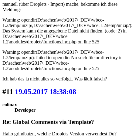
manuell (über Droplets - Import) mache, bekomme ich diese
Meldung:
Warning: opendir(D:\sachen\web\2017\_DEV\wbce-
1.2/temp/unzip/,D:\sachen\web\2017\_DEV\wbce-1.2/temp/unzip/):
Das System kann die angegebene Datei nicht finden. (code: 2) in
D:\sachen\web\2017\_DEV\wbce-
1.2\modules\droplets\functions.inc.php on line 525
Warning: opendir(D:\sachen\web\2017\_DEV\wbce-
1.2/temp/unzip/): failed to open dir: No such file or directory in
D:\sachen\web\2017\_DEV\wbce-
1.2\modules\droplets\functions.inc.php on line 525
Ich hab das ja nicht alles so verfolgt.. Was läuft falsch?
#11
19.05.2017 18:38:08
colinax
Developer
Re: Global Comments via Template?
Hallo grindbatzn, welche Droplets Version verwendest Du?