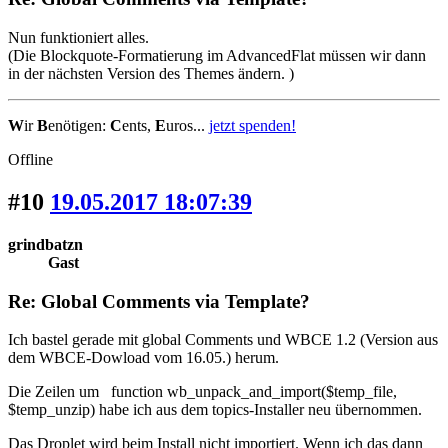
Nun funktioniert alles.
(Die Blockquote-Formatierung im AdvancedFlat müssen wir dann
in der nächsten Version des Themes ändern. )
W
ir
B
enötigen:
C
ents,
E
uros...
jetzt spenden!
Offline
#10
19.05.2017 18:07:39
grindbatzn
Gast
Re: Global Comments via Template?
Ich bastel gerade mit global Comments und WBCE 1.2 (Version aus
dem WBCE-Dowload vom 16.05.) herum.
Die Zeilen um function wb_unpack_and_import($temp_file,
$temp_unzip) habe ich aus dem topics-Installer neu übernommen.
Das Droplet wird beim Install nicht importiert. Wenn ich das dann