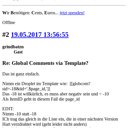
W
ir
B
enötigen:
C
ents,
E
uros...
jetzt spenden!
Offline
#2
19.05.2017 13:56:55
grindbatzn
Gast
Re: Global Comments via Template?
Das ist ganz einfach.
Nimm ein Droplet im Template wie: [[globcom?
sid=-18&iid='.$page_id,']]
Das -18 ist willkürlich, es muss aber negativ sein und < -10
Als ItemID geht in diesem Fall die page_id
EDIT:
Nimm -10 statt -18
ICh trag das gleich in die Liste ein, die in einer nächsten Version
Hart verzdrahtet wird (geht leider nicht anders)