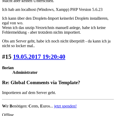
Macht aber keinen Unterschied.
Ich hab am localhost (Windows, Xampp) PHP Version 5.6.23
Ich kann über den Droplets-Import keinerlei Droplets installieren,
egal von wo.
Wenn ich das unzip-Verzeichnis manuell anlege, habe ich keine
Fehlermeldung - aber trotzdem nichts importiert.
Obs am Server geht, habe ich noch nicht überprüft - da kann ich ja
nicht so locker mal..
#15
19.05.2017 19:20:40
florian
Administrator
Re: Global Comments via Template?
Importieren auf dem Server geht.
W
ir
B
enötigen:
C
ents,
E
uros...
jetzt spenden!
Offline