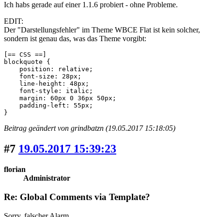
Ich habs gerade auf einer 1.1.6 probiert - ohne Probleme.
EDIT:
Der "Darstellungsfehler" im Theme WBCE Flat ist kein solcher,
sondern ist genau das, was das Theme vorgibt:
[== CSS ==]

blockquote {

    position: relative;

    font-size: 28px;

    line-height: 48px;

    font-style: italic;

    margin: 60px 0 36px 50px;

    padding-left: 55px;

}
Beitrag geändert von grindbatzn (19.05.2017 15:18:05)
#7
19.05.2017 15:39:23
florian
Administrator
Re: Global Comments via Template?
Sorry, falscher Alarm.