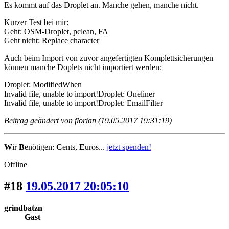
Es kommt auf das Droplet an. Manche gehen, manche nicht.
Kurzer Test bei mir:
Geht: OSM-Droplet, pclean, FA
Geht nicht: Replace character
Auch beim Import von zuvor angefertigten Komplettsicherungen
können manche Doplets nicht importiert werden:
Droplet: ModifiedWhen
Invalid file, unable to import!Droplet: Oneliner
Invalid file, unable to import!Droplet: EmailFilter
Beitrag geändert von florian (19.05.2017 19:31:19)
W
ir
B
enötigen:
C
ents,
E
uros...
jetzt spenden!
Offline
#18
19.05.2017 20:05:10
grindbatzn
Gast