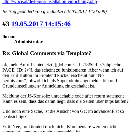
http://wbce.at/de/topics/installation-einrichtung.php
Beitrag geändert von grindbatzn (19.05.2017 14:05:09)
#3
19.05.2017 14:15:46
florian
Administrator
Re: Global Comments via Template?
ok, mein Aufruf lautet jetzt [[globcom?sid=-18&iid=<?php echo
PAGE_ID; ?>]],
das scheint zu funktionieren
. Aber wenn ich auf
den Edit-Button im Frontend klicke, erscheint nur "No
permissions", obwohl ich als Superadmin angemeldet bin und
Grundeinstellungen>Anmeldung eingeschaltet ist.
Meldung der JS-Konsole: unreachable code after return statement
Kann es sein, dass das daran liegt, dass die Seiten über https laufen?
Und noch eine Sache, ist die Ansicht von GC im advancedFlat so
beabsichtigt?
Edit: Nee, funktioniert doch nicht, Kommentare werden nicht
angezeigt, wenn man nicht angemeldet ist.