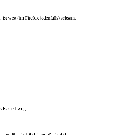
 ist weg (im Firefox jedenfalls) seltsam.
as Kasterl weg.
'', 'width' => 1200, 'height' => 500);