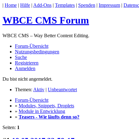
|
Home
|
Hilfe
|
Add-Ons
|
Templates
|
Spenden
|
Impressum
|
Datensc
WBCE CMS Forum
WBCE CMS – Way Better Content Editing.
Forum-Übersicht
Nutzungsbedingungen
Suche
Registrieren
Anmelden
Du bist nicht angemeldet.
Themen:
Aktiv
|
Unbeantwortet
Forum-Übersicht
»
Modules, Snippets, Droplets
»
Module in Entwicklung
»
Teasers - Wie läufts denn so?
Seiten:
1