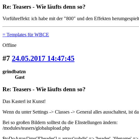
Re: Teasers - Wie läufts denn so?
Vorführeffekt: ich habe mit der "800" und den Effekten herumgespielt,
= Templates für WBCE
Offline
#7
24.05.2017 14:47:45
grindbatzn
Gast
Re: Teasers - Wie läufts denn so?
Das Kasterl ist Kunst!
Wenn du unter Settings -> Classes -> General alles ausschaltest, ist d
Bei so großen Bildern solltest du die EInstellungen ändern:
/modules/teasers/globalupload.php
$toDoArray['img']['header'] = array('subdir' => 'header', 'filename' => 