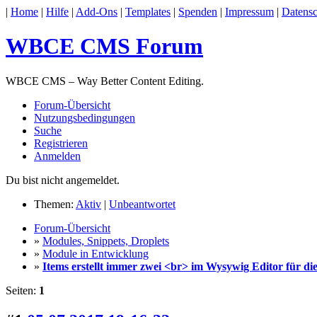
|
Home
|
Hilfe
|
Add-Ons
|
Templates
|
Spenden
|
Impressum
|
Datensc
WBCE CMS Forum
WBCE CMS – Way Better Content Editing.
Forum-Übersicht
Nutzungsbedingungen
Suche
Registrieren
Anmelden
Du bist nicht angemeldet.
Themen:
Aktiv
|
Unbeantwortet
Forum-Übersicht
»
Modules, Snippets, Droplets
»
Module in Entwicklung
»
Items erstellt immer zwei <br> im Wysywig Editor für d
Seiten:
1