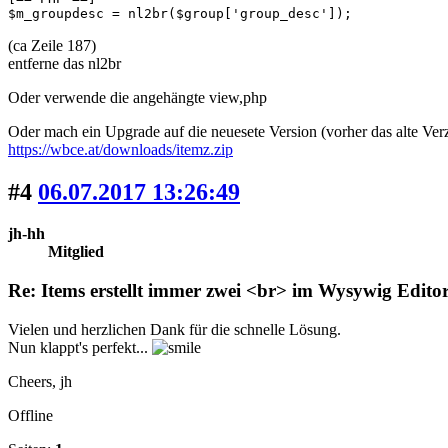
$m_groupdesc = nl2br($group['group_desc']); 
(ca Zeile 187)
entferne das nl2br
Oder verwende die angehängte view,php
Oder mach ein Upgrade auf die neuesete Version (vorher das alte Verz
https://wbce.at/downloads/itemz.zip
#4
06.07.2017 13:26:49
jh-hh
Mitglied
Re: Items erstellt immer zwei <br> im Wysywig Edito
Vielen und herzlichen Dank für die schnelle Lösung.
Nun klappt's perfekt...
Cheers, jh
Offline