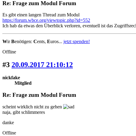
Re: Frage zum Modul Forum
Es gibt einen langen Thread zum Modul
https://forum.wbce.org/viewtopic.php?id=552
Ich hab da etwas den Überblick verloren, eventuell ist das Zugriffsrec
W
ir
B
enötigen:
C
ents,
E
uros...
jetzt spenden!
Offline
#3
20.09.2017 21:10:12
nickfake
Mitglied
Re: Frage zum Modul Forum
scheint wirklich nicht zu gehen
naja, gibt schlimmeres
danke
Offline