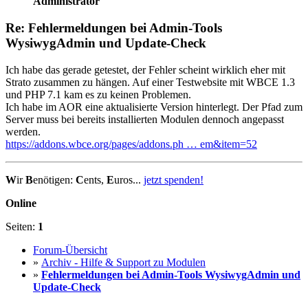
Administrator
Re: Fehlermeldungen bei Admin-Tools
WysiwygAdmin und Update-Check
Ich habe das gerade getestet, der Fehler scheint wirklich eher mit
Strato zusammen zu hängen. Auf einer Testwebsite mit WBCE 1.3
und PHP 7.1 kam es zu keinen Problemen.
Ich habe im AOR eine aktualisierte Version hinterlegt. Der Pfad zum
Server muss bei bereits installierten Modulen dennoch angepasst
werden.
https://addons.wbce.org/pages/addons.ph … em&item=52
W
ir
B
enötigen:
C
ents,
E
uros...
jetzt spenden!
Online
Seiten:
1
Forum-Übersicht
»
Archiv - Hilfe & Support zu Modulen
»
Fehlermeldungen bei Admin-Tools WysiwygAdmin und
Update-Check