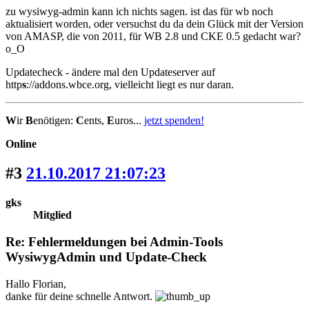
zu wysiwyg-admin kann ich nichts sagen. ist das für wb noch
aktualisiert worden, oder versuchst du da dein Glück mit der Version
von AMASP, die von 2011, für WB 2.8 und CKE 0.5 gedacht war?
o_O
Updatecheck - ändere mal den Updateserver auf
http
s
://addons.wbce.org, vielleicht liegt es nur daran.
W
ir
B
enötigen:
C
ents,
E
uros...
jetzt spenden!
Online
#3
21.10.2017 21:07:23
gks
Mitglied
Re: Fehlermeldungen bei Admin-Tools
WysiwygAdmin und Update-Check
Hallo Florian,
danke für deine schnelle Antwort.