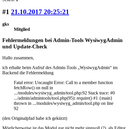
#1
21.10.2017 20:25:21
gks
Mitglied
Fehlermeldungen bei Admin-Tools WysiwygAdmin
und Update-Check
Hallo zusammen,
ich erhalte beim Aufruf des Admin-Tools „WysiwygAdmin“ im
Backend die Fehlermeldung
Fatal error: Uncaught Error: Call to a member function
fetchRow() on null in
.../modules/wysiwyg_admin/tool.php:92 Stack trace: #0
.../admin/admintools/tool.php(95): require() #1 {main}
thrown in .../modules/wysiwyg_admin/tool.php on line
92
(den Originalpfad habe ich gekürzt)
Möglicherweise ist das Modul gar nicht mehr sinnvoll (?), als Editor