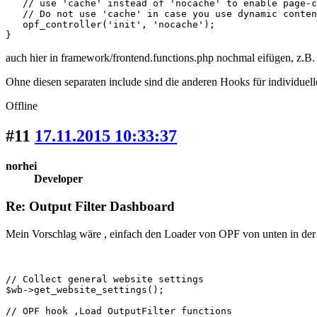
   // use 'cache' instead of 'nocache' to enable page-c
   // Do not use 'cache' in case you use dynamic conten
   opf_controller('init', 'nocache');

}
auch hier in framework/frontend.functions.php nochmal eifügen, z.B. 
Ohne diesen separaten include sind die anderen Hooks für individuelle
Offline
#11
17.11.2015 10:33:37
norhei
Developer
Re: Output Filter Dashboard
Mein Vorschlag wäre , einfach den Loader von OPF von unten in der 
// Collect general website settings

$wb->get_website_settings();

// OPF hook ,Load OutputFilter functions
