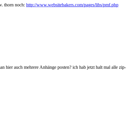
w. thorn noch:
http://www.websitebakers.com/pages/libs/pmf.php
an hier auch mehrere Anhänge posten? ich hab jetzt halt mal alle zip-