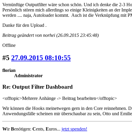
Vernünftige Outputfilter wäre schon schön. Und ich denke die 2-3 
Persönlich stören mich allerdings so einige Kleinigkeiten an der Impl
werden .... naja, Autoloader kommt. Auch ist die Verknüpfung mit P
Danke für den Upload .
Beitrag geändert von norhei (26.09.2015 23:45:48)
Offline
#5
27.09.2015 08:10:55
florian
Administrator
Re: Output Filter Dashboard
<offtopic>Mehrere Anhänge -> Beitrag bearbeiten</offtopic>
Wir können die Hooks meinetwegen gern in den Core reinnehmen. Die 
Anwendungsfälle scheinen mir überschaubar zu sein, Otto und Emilie 
W
ir
B
enötigen:
C
ents,
E
uros...
jetzt spenden!