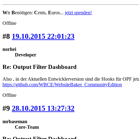
W
ir
B
enötigen:
C
ents,
E
uros...
jetzt spenden!
Offline
#8
19.10.2015 22:01:23
norhei
Developer
Re: Output Filter Dashboard
Also , in der Aktuellen Entwicklerversion sind die Hooks für OPF jetz
https://github.com/WBCE/WebsiteBaker_CommunityEdition
Offline
#9
28.10.2015 13:27:32
mrbaseman
Core-Team
Re: Output Filter Dashboard