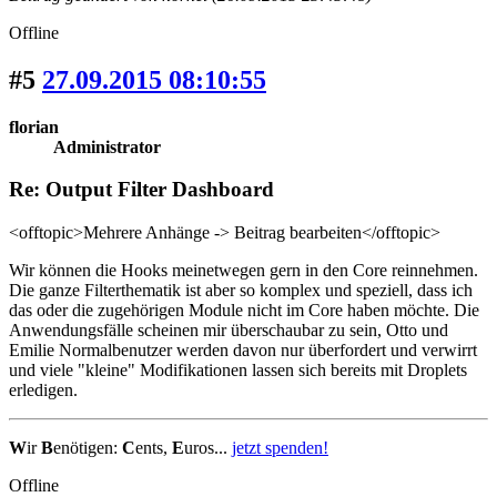
Offline
#5
27.09.2015 08:10:55
florian
Administrator
Re: Output Filter Dashboard
<offtopic>Mehrere Anhänge -> Beitrag bearbeiten</offtopic>
Wir können die Hooks meinetwegen gern in den Core reinnehmen.
Die ganze Filterthematik ist aber so komplex und speziell, dass ich
das oder die zugehörigen Module nicht im Core haben möchte. Die
Anwendungsfälle scheinen mir überschaubar zu sein, Otto und
Emilie Normalbenutzer werden davon nur überfordert und verwirrt
und viele "kleine" Modifikationen lassen sich bereits mit Droplets
erledigen.
W
ir
B
enötigen:
C
ents,
E
uros...
jetzt spenden!
Offline