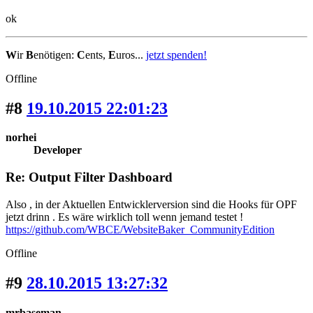
ok
W
ir
B
enötigen:
C
ents,
E
uros...
jetzt spenden!
Offline
#8
19.10.2015 22:01:23
norhei
Developer
Re: Output Filter Dashboard
Also , in der Aktuellen Entwicklerversion sind die Hooks für OPF
jetzt drinn . Es wäre wirklich toll wenn jemand testet !
https://github.com/WBCE/WebsiteBaker_CommunityEdition
Offline
#9
28.10.2015 13:27:32
mrbaseman