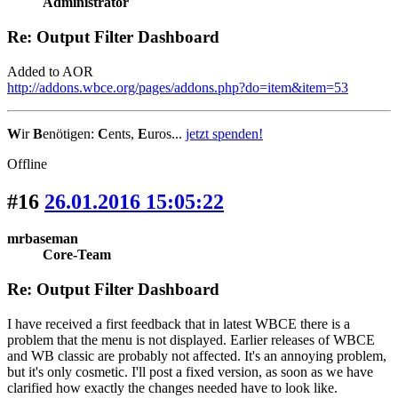
Administrator
Re: Output Filter Dashboard
Added to AOR
http://addons.wbce.org/pages/addons.php?do=item&item=53
W
ir
B
enötigen:
C
ents,
E
uros...
jetzt spenden!
Offline
#16
26.01.2016 15:05:22
mrbaseman
Core-Team
Re: Output Filter Dashboard
I have received a first feedback that in latest WBCE there is a
problem that the menu is not displayed. Earlier releases of WBCE
and WB classic are probably not affected. It's an annoying problem,
but it's only cosmetic. I'll post a fixed version, as soon as we have
clarified how exactly the changes needed have to look like.