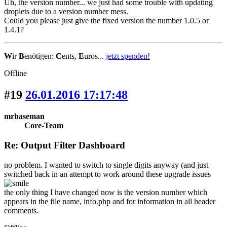
Uh, the version number... we just had some trouble with updating
droplets due to a version number mess.
Could you please just give the fixed version the number 1.0.5 or
1.4.1?
W
ir
B
enötigen:
C
ents,
E
uros...
jetzt spenden!
Offline
#19
26.01.2016 17:17:48
mrbaseman
Core-Team
Re: Output Filter Dashboard
no problem. I wanted to switch to single digits anyway (and just
switched back in an attempt to work around these upgrade issues
the only thing I have changed now is the version number which
appears in the file name, info.php and for information in all header
comments.