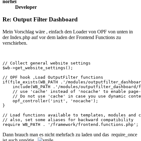
norhei
Developer
Re: Output Filter Dashboard
Mein Vorschlag wäre , einfach den Loader von OPF von unten in
der Index.php auf vor dem laden der Frontend Functions zu
verschieben.
// Collect general website settings

$wb->get_website_settings();

// OPF hook ,Load OutputFilter functions

if(file_exists(WB_PATH .'/modules/outputfilter_dashboar
    include(WB_PATH .'/modules/outputfilter_dashboard/f
    // use 'cache' instead of 'nocache' to enable page-
    // Do not use 'cache' in case you use dynamic conte
    opf_controller('init', 'nocache');

}

// Load functions available to templates, modules and c
// also, set some aliases for backward compatibility

require WB_PATH . '/framework/frontend.functions.php';
Dann brauch man es nicht mehrfach zu laden und das require_once
ist auch unnötig