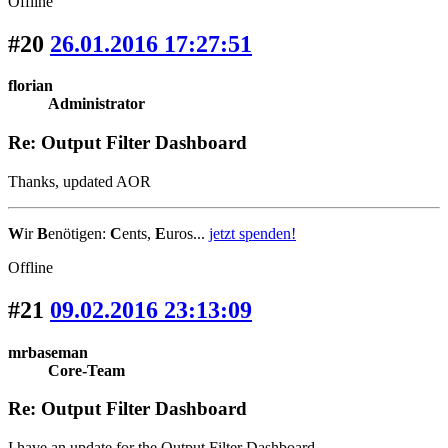
Offline
#20
26.01.2016 17:27:51
florian
Administrator
Re: Output Filter Dashboard
Thanks, updated AOR
W
ir
B
enötigen:
C
ents,
E
uros...
jetzt spenden!
Offline
#21
09.02.2016 23:13:09
mrbaseman
Core-Team
Re: Output Filter Dashboard
I have an update for the Output Filter Dashboard