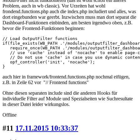
Modul-Filter nicht funktionieren (das ist wohl schon ein älteres
Problem, auch in wb classic). Vor Urzeiten hat wohl
frondend.functions.php auch die index.php includiert und alles, was
dort eingebunden war geerbt. Inzwischen muss man dort separat die
Dashboard-Funktionen einbinden, am besten irgendwo oben, z.B.
bevor die Frontend-Funktionen beginnen:
// Load OutputFilter functions

if(file_exists(WB_PATH .'/modules/outputfilter_dashboar
   require_once(WB_PATH .'/modules/outputfilter_dashboa
   // use 'cache' instead of 'nocache' to enable page-c
   // Do not use 'cache' in case you use dynamic conten
   opf_controller('init', 'nocache');

}
auch hier in framework/frontend.functions.php nochmal eifügen,
z.B. in Zeile 62 vor "// Frontend functions"
Ohne diesen separaten include sind die anderen Hooks für
individuelle Filter auf Module und Spezialseiten wie Suchresultate
in dieser Datei leider wirkungslos.
Offline
#11
17.11.2015 10:33:37