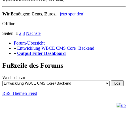
W
ir
B
enötigen:
C
ents,
E
uros...
jetzt spenden!
Offline
Seiten:
1
2
3
Nächste
Forum-Übersicht
»
Entwicklung WBCE CMS Core+Backend
»
Output Filter Dashboard
Fußzeile des Forums
Wechseln zu
RSS-Themen-Feed