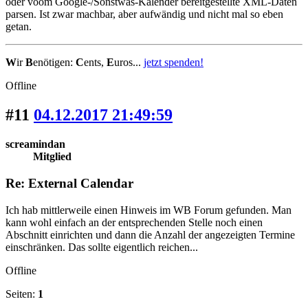
oder voom Google-/Sonstwas-Kalender bereitgestellte XML-Daten
parsen. Ist zwar machbar, aber aufwändig und nicht mal so eben
getan.
W
ir
B
enötigen:
C
ents,
E
uros...
jetzt spenden!
Offline
#11
04.12.2017 21:49:59
screamindan
Mitglied
Re: External Calendar
Ich hab mittlerweile einen Hinweis im WB Forum gefunden. Man
kann wohl einfach an der entsprechenden Stelle noch einen
Abschnitt einrichten und dann die Anzahl der angezeigten Termine
einschränken. Das sollte eigentlich reichen...
Offline
Seiten:
1