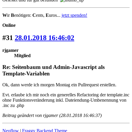
W
ir
B
enötigen:
C
ents,
E
uros...
jetzt spenden!
Online
#31
28.01.2018 16:46:02
rjgamer
Mitglied
Re: Seitenbaum und Admin-Javascript als
Template-Variablen
Ok, dann werde ich morgen Montag ein Pullrequest erstellen.
Evt. erlaube ich mir noch ein generelles Refactoring der template.inc
ohne Funktionsveränderung inkl. Dateiendung-Umbenennung von
.inc zu .php
Beitrag geändert von rjgamer (28.01.2018 16:46:37)
Neoflow
|
Fraggy Backend Theme