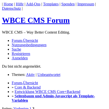
|
Home
|
Hilfe
|
Add-Ons
|
Templates
|
Spenden
|
Impressum
|
Datenschutz
|
WBCE CMS Forum
WBCE CMS – Way Better Content Editing.
Forum-Übersicht
Nutzungsbedingungen
Suche
Registrieren
Anmelden
Du bist nicht angemeldet.
Themen:
Aktiv
|
Unbeantwortet
Forum-Übersicht
»
Core & Backend
»
Entwicklung WBCE CMS Core+Backend
»
Seitenbaum und Admin-Javascript als Template-
Variablen
Seiten:
Vorherige
1
2