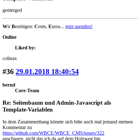
gemerged
W
ir
B
enötigen:
C
ents,
E
uros...
jetzt spenden!
Online
Liked by:
colinax
#36
29.01.2018 18:40:54
bernd
Core-Team
Re: Seitenbaum und Admin-Javascript als
Template-Variablen
In dem Zusammenhang könnte sich bitte auch mal jemand meinen
Kommentar zu
https://github.com/WBCE/WBCE_CMS/issues/322
anschauen, nicht das ich da auf dem Holzweg bin.