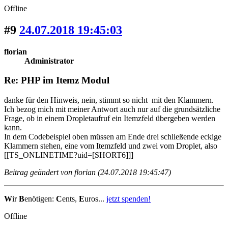
Offline
#9
24.07.2018 19:45:03
florian
Administrator
Re: PHP im Itemz Modul
danke für den Hinweis, nein, stimmt so nicht mit den Klammern.
Ich bezog mich mit meiner Antwort auch nur auf die grundsätzliche
Frage, ob in einem Dropletaufruf ein Itemzfeld übergeben werden
kann.
In dem Codebeispiel oben müssen am Ende drei schließende eckige
Klammern stehen, eine vom Itemzfeld und zwei vom Droplet, also
[[TS_ONLINETIME?uid=[SHORT6]]]
Beitrag geändert von florian (24.07.2018 19:45:47)
W
ir
B
enötigen:
C
ents,
E
uros...
jetzt spenden!
Offline