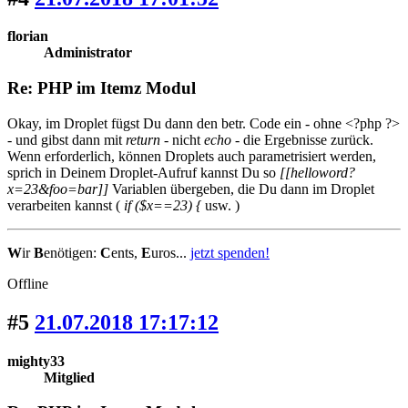
florian
Administrator
Re: PHP im Itemz Modul
Okay, im Droplet fügst Du dann den betr. Code ein - ohne <?php ?>
- und gibst dann mit
return
- nicht
echo
- die Ergebnisse zurück.
Wenn erforderlich, können Droplets auch parametrisiert werden,
sprich in Deinem Droplet-Aufruf kannst Du so
[[helloword?
x=23&foo=bar]]
Variablen übergeben, die Du dann im Droplet
verarbeiten kannst (
if ($x==23) {
usw. )
W
ir
B
enötigen:
C
ents,
E
uros...
jetzt spenden!
Offline
#5
21.07.2018 17:17:12
mighty33
Mitglied