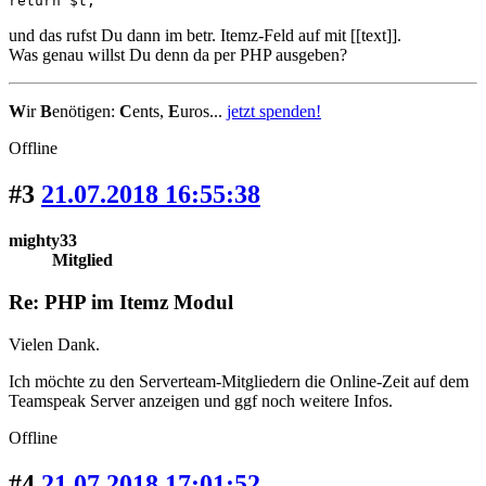
return $t;
und das rufst Du dann im betr. Itemz-Feld auf mit [[text]].
Was genau willst Du denn da per PHP ausgeben?
W
ir
B
enötigen:
C
ents,
E
uros...
jetzt spenden!
Offline
#3
21.07.2018 16:55:38
mighty33
Mitglied
Re: PHP im Itemz Modul
Vielen Dank.
Ich möchte zu den Serverteam-Mitgliedern die Online-Zeit auf dem
Teamspeak Server anzeigen und ggf noch weitere Infos.
Offline
#4
21.07.2018 17:01:52