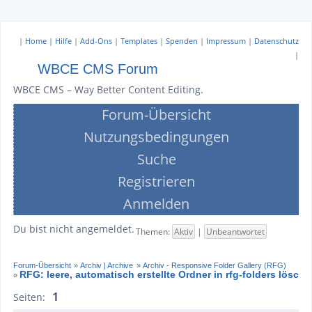
|
Home
|
Hilfe
|
Add-Ons
|
Templates
|
Spenden
|
Impressum
|
Datenschutz
|
WBCE CMS Forum
WBCE CMS – Way Better Content Editing.
Forum-Übersicht
Nutzungsbedingungen
Suche
Registrieren
Anmelden
Du bist nicht angemeldet.
Themen:
Aktiv
|
Unbeantwortet
Forum-Übersicht
»
Archiv | Archive
»
Archiv - Responsive Folder Gallery (RFG)
RFG: leere, automatisch erstellte Ordner in rfg-folders lösch
»
1
Seiten: