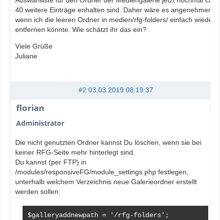
Auswahlliste für den Ordner der Mediengalerie jetzt nochmal ca.
40 weitere Einträge enhalten sind. Daher wäre es angenehmer,
wenn ich die leeren Ordner in medien/rfg-folders/ einfach wieder
entfernen könnte. Wie schätzt ihr das ein?
Viele Grüße
Juliane
#2
03.03.2019 08:19:37
florian
Administrator
Die nicht genutzten Ordner kannst Du löschen, wenn sie bei
keiner RFG-Seite mehr hinterlegt sind.
Du kannst (per FTP) in
/modules/responsiveFG/module_settings.php festlegen,
unterhalb welchem Verzeichnis neue Galerieordner erstellt
werden sollen:
$galleryaddnewpath = '/rfg-folders';