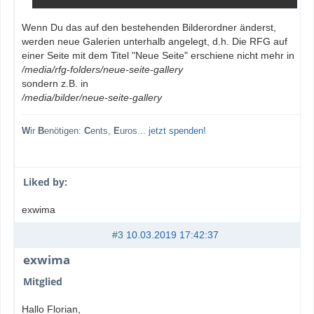
Wenn Du das auf den bestehenden Bilderordner änderst,
werden neue Galerien unterhalb angelegt, d.h. Die RFG auf
einer Seite mit dem Titel "Neue Seite" erschiene nicht mehr in
/media/rfg-folders/neue-seite-gallery
sondern z.B. in
/media/bilder/neue-seite-gallery
W
ir
B
enötigen:
C
ents,
E
uros...
jetzt spenden!
Liked by:
exwima
#3
10.03.2019 17:42:37
exwima
Mitglied
Hallo Florian,