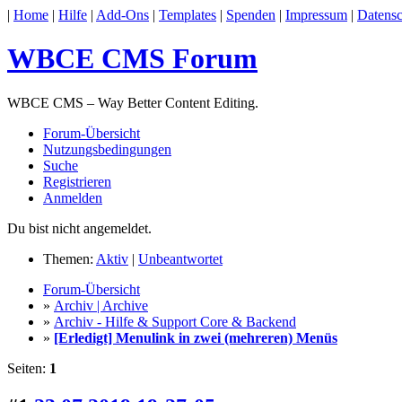
|
Home
|
Hilfe
|
Add-Ons
|
Templates
|
Spenden
|
Impressum
|
Datensc
WBCE CMS Forum
WBCE CMS – Way Better Content Editing.
Forum-Übersicht
Nutzungsbedingungen
Suche
Registrieren
Anmelden
Du bist nicht angemeldet.
Themen:
Aktiv
|
Unbeantwortet
Forum-Übersicht
»
Archiv | Archive
»
Archiv - Hilfe & Support Core & Backend
»
[Erledigt] Menulink in zwei (mehreren) Menüs
Seiten:
1