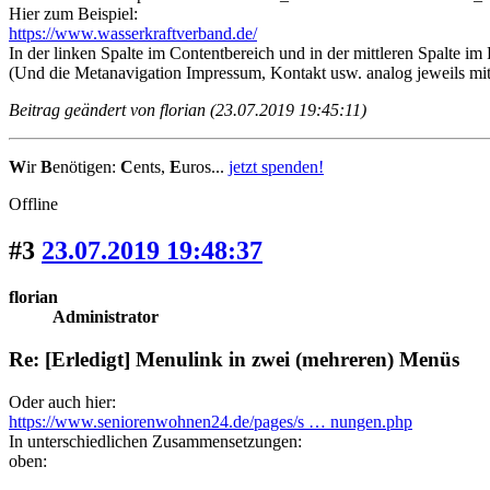
Hier zum Beispiel:
https://www.wasserkraftverband.de/
In der linken Spalte im Contentbereich und in der mittleren Spalte i
(Und die Metanavigation Impressum, Kontakt usw. analog jeweils m
Beitrag geändert von florian (23.07.2019 19:45:11)
W
ir
B
enötigen:
C
ents,
E
uros...
jetzt spenden!
Offline
#3
23.07.2019 19:48:37
florian
Administrator
Re: [Erledigt] Menulink in zwei (mehreren) Menüs
Oder auch hier:
https://www.seniorenwohnen24.de/pages/s … nungen.php
In unterschiedlichen Zusammensetzungen:
oben: