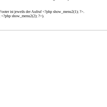
m Footer ist jeweils der Aufruf <?php show_menu2(1); ?>.
it <?php show_menu2(2); ?>).