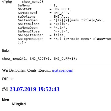
<?php     show_menu2(

        $aMenu          = 1,

        $aStart         = SM2_ROOT,

        $aMaxLevel      = SM2_ALL,

        $aOptions       = SM2_ALL,

        $aItemOpen      = '[li][a][menu_title]</a>',

        $aItemClose     = '</li>',

        $aMenuOpen      = '<ul>',

        $aMenuClose     = '</ul>',

        $aTopItemOpen   = false,

        $aTopMenuOpen   = '<ul id="main-menu" class="sm
        );?>
links:
show_menu2(1, SM2_ROOT+1, SM2_CURR+1);
W
ir
B
enötigen:
C
ents,
E
uros...
jetzt spenden!
Offline
#4
23.07.2019 19:52:43
kleo
Mitglied