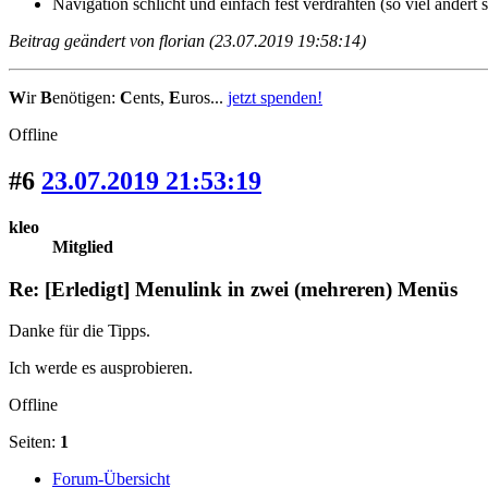
Navigation schlicht und einfach fest verdrahten (so viel ände
Beitrag geändert von florian (23.07.2019 19:58:14)
W
ir
B
enötigen:
C
ents,
E
uros...
jetzt spenden!
Offline
#6
23.07.2019 21:53:19
kleo
Mitglied
Re: [Erledigt] Menulink in zwei (mehreren) Menüs
Danke für die Tipps.
Ich werde es ausprobieren.
Offline
Seiten:
1
Forum-Übersicht