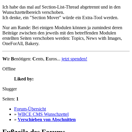
Ich habe das mal auf Section-List-Thread abgetrennt und in den
Wunschzettelbereich verschoben.
Ich denke, ein "Section Mover" würde ein Extra-Tool werden.
Nur am Rande: Bei einigen Modulen können ja zumindest deren
Beiträge zwischen den jeweils mit den betreffenden Modulen
erstellten Seiten verschoben werden: Topics, News with Images,
OneForAll, Bakery.
W
ir
B
enötigen:
C
ents,
E
uros...
jetzt spenden!
Offline
Liked by:
Slugger
Seiten:
1
Forum-Übersicht
»
WBCE CMS Wunschzettel
»
Verschieben von Abschnitten