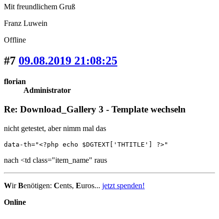
Mit freundlichem Gruß
Franz Luwein
Offline
#7
09.08.2019 21:08:25
florian
Administrator
Re: Download_Gallery 3 - Template wechseln
nicht getestet, aber nimm mal das
data-th="<?php echo $DGTEXT['THTITLE'] ?>"
nach <td class="item_name" raus
W
ir
B
enötigen:
C
ents,
E
uros...
jetzt spenden!
Online