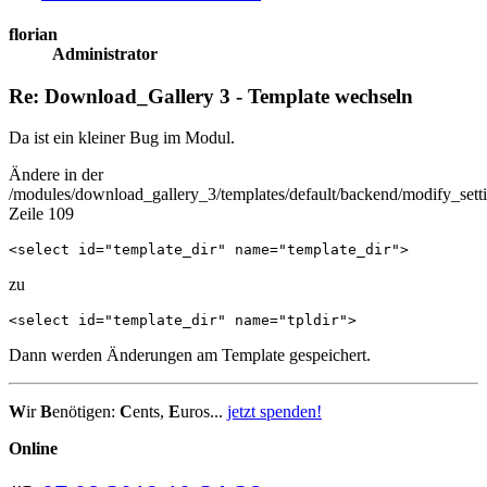
florian
Administrator
Re: Download_Gallery 3 - Template wechseln
Da ist ein kleiner Bug im Modul.
Ändere in der
/modules/download_gallery_3/templates/default/backend/modify_sett
Zeile 109
<select id="template_dir" name="template_dir">
zu
<select id="template_dir" name="tpldir">
Dann werden Änderungen am Template gespeichert.
W
ir
B
enötigen:
C
ents,
E
uros...
jetzt spenden!
Online