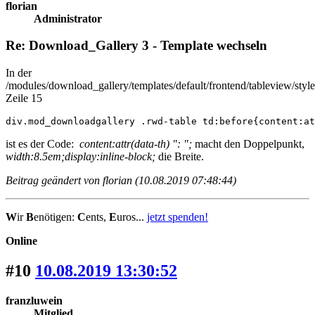
florian
Administrator
Re: Download_Gallery 3 - Template wechseln
In der
/modules/download_gallery/templates/default/frontend/tableview/style
Zeile 15
div.mod_downloadgallery .rwd-table td:before{content:at
ist es der Code:
content:attr(data-th) ": ";
macht den Doppelpunkt,
width:8.5em;display:inline-block;
die Breite.
Beitrag geändert von florian (10.08.2019 07:48:44)
W
ir
B
enötigen:
C
ents,
E
uros...
jetzt spenden!
Online
#10
10.08.2019 13:30:52
franzluwein
Mitglied