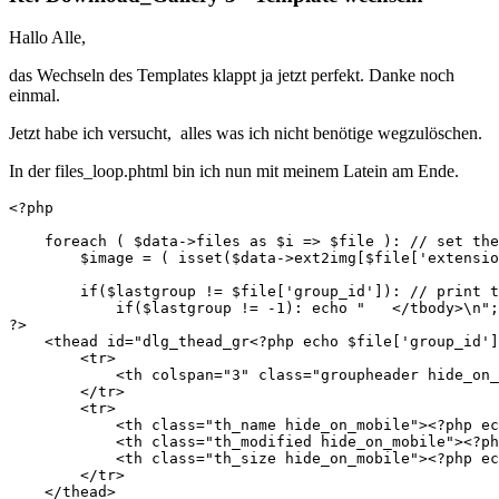
Hallo Alle,
das Wechseln des Templates klappt ja jetzt perfekt. Danke noch
einmal.
Jetzt habe ich versucht, alles was ich nicht benötige wegzulöschen.
In der files_loop.phtml bin ich nun mit meinem Latein am Ende.
<?php

    foreach ( $data->files as $i => $file ): // set the
        $image = ( isset($data->ext2img[$file['extensio
        if($lastgroup != $file['group_id']): // print t
            if($lastgroup != -1): echo "   </tbody>\n";
?>

    <thead id="dlg_thead_gr<?php echo $file['group_id']
        <tr>

            <th colspan="3" class="groupheader hide_on_
        </tr>

        <tr>

            <th class="th_name hide_on_mobile"><?php ec
            <th class="th_modified hide_on_mobile"><?ph
            <th class="th_size hide_on_mobile"><?php ec
        </tr>

    </thead>
