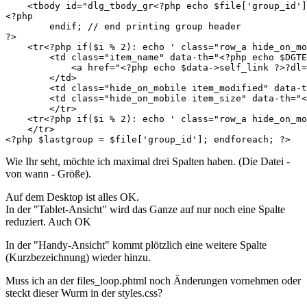
    <tbody id="dlg_tbody_gr<?php echo $file['group_id']
<?php

        endif; // end printing group header

?>

    <tr<?php if($i % 2): echo ' class="row_a hide_on_mo
        <td class="item_name" data-th="<?php echo $DGTE
            <a href="<?php echo $data->self_link ?>?dl=
        </td>

        <td class="hide_on_mobile item_modified" data-t
        <td class="hide_on_mobile item_size" data-th="<
        </tr>

    <tr<?php if($i % 2): echo ' class="row_a hide_on_mo
    </tr>

<?php $lastgroup = $file['group_id']; endforeach; ?>
Wie Ihr seht, möchte ich maximal drei Spalten haben. (Die Datei -
von wann - Größe).
Auf dem Desktop ist alles OK.
In der "Tablet-Ansicht" wird das Ganze auf nur noch eine Spalte
reduziert. Auch OK
In der "Handy-Ansicht" kommt plötzlich eine weitere Spalte
(Kurzbezeichnung) wieder hinzu.
Muss ich an der files_loop.phtml noch Änderungen vornehmen oder
steckt dieser Wurm in der styles.css?