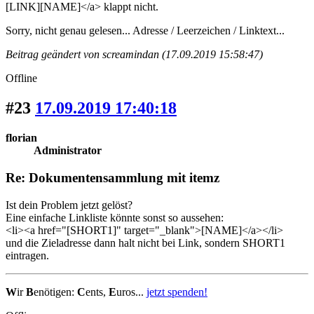
[LINK][NAME]</a> klappt nicht.
Sorry, nicht genau gelesen... Adresse / Leerzeichen / Linktext...
Beitrag geändert von screamindan (17.09.2019 15:58:47)
Offline
#23
17.09.2019 17:40:18
florian
Administrator
Re: Dokumentensammlung mit itemz
Ist dein Problem jetzt gelöst?
Eine einfache Linkliste könnte sonst so aussehen:
<li><a href="[SHORT1]" target="_blank">[NAME]</a></li>
und die Zieladresse dann halt nicht bei Link, sondern SHORT1
eintragen.
W
ir
B
enötigen:
C
ents,
E
uros...
jetzt spenden!