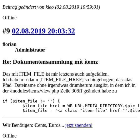
Beitrag geändert von kleo (02.08.2019 19:59:01)
Offline
#9
02.08.2019 20:03:32
florian
Administrator
Re: Dokumentensammlung mit itemz
Das mit ITEM_FILE ist mir letztens auch aufgefallen.
Ich habe mir dann [ITEM_FILE_HREF] so hingebogen, dass das
Pfad+Dateiname ohne irgendwas drumherum ausgibt, in dem ich in
der /modules/itemz/view.php Zeile 308ff geändert habe zu
if ($item_file != '') {

	$item_file_href = WB_URL.MEDIA_DIRECTORY.$pic_loc.'/files/'.$item_file;

	$item_file = '<a class="item-file" href="'.$it
W
ir
B
enötigen:
C
ents,
E
uros...
jetzt spenden!
Offline