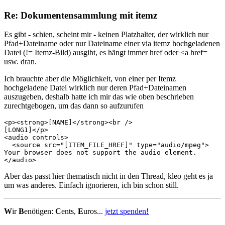
Re: Dokumentensammlung mit itemz
Es gibt - schien, scheint mir - keinen Platzhalter, der wirklich nur
Pfad+Dateiname oder nur Dateiname einer via itemz hochgeladenen
Datei (!= Itemz-Bild) ausgibt, es hängt immer href oder <a href=
usw. dran.
Ich brauchte aber die Möglichkeit, von einer per Itemz
hochgeladene Datei wirklich nur deren Pfad+Dateinamen
auszugeben, deshalb hatte ich mir das wie oben beschrieben
zurechtgebogen, um das dann so aufzurufen
<p><strong>[NAME]</strong><br />

[LONG1]</p>

<audio controls>

  <source src="[ITEM_FILE_HREF]" type="audio/mpeg">

Your browser does not support the audio element.

</audio>
Aber das passt hier thematisch nicht in den Thread, kleo geht es ja
um was anderes. Einfach ignorieren, ich bin schon still.
W
ir
B
enötigen:
C
ents,
E
uros...
jetzt spenden!