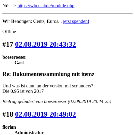
Nö =>
https://wbce.at/de/module.php
W
ir
B
enötigen:
C
ents,
E
uros...
jetzt spenden!
Offline
#17
02.08.2019 20:43:32
boeseroeser
Gast
Re: Dokumentensammlung mit itemz
Und was ist dann an der version mit scr anders?
Die 0.95 ist von 2017
Beitrag geändert von boeseroeser (02.08.2019 20:44:25)
#18
02.08.2019 20:49:02
florian
Administrator