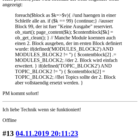
angezeigt:
foreach($block as $k=>$v){ //und haengen in einer
Schleife alle an. if ($k == 99) {continue;} //ausser
Block 99, der ist fuer "Keine Ausgabe" reserviert.
ob_start(); page_content($k); $contentblock[$k] =
ob_get_clean(); } // Manche Module koennen auch
einen 2. Block ausgeben, der im ersten Block definiert
wurde: if(defined('MODULES_BLOCK2') AND
MODULES_BLOCK2 != '') { $contentblock[2] .=
MODULES_BLOCK2; //der 2. Block wird einfach
erweitert. } if(defined('TOPIC_BLOCK2') AND
TOPIC_BLOCK2 != '') { $contentblock[2] =
TOPIC_BLOCK2; //Bei Topics sollte der 2. Block
aber vollstaendig ersetzt werden. }
PM kommt sofort!
Ich liebe Technik wenn sie funktioniert!
Offline
#13
04.11.2019 20:11:23