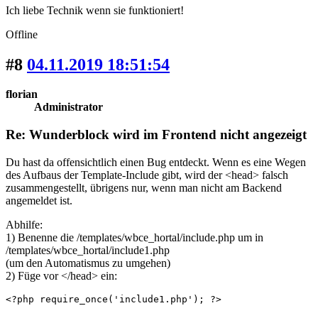
Ich liebe Technik wenn sie funktioniert!
Offline
#8
04.11.2019 18:51:54
florian
Administrator
Re: Wunderblock wird im Frontend nicht angezeigt
Du hast da offensichtlich einen Bug entdeckt.
Wenn es eine
Wegen
des Aufbaus der Template-Include
gibt,
wird der <head> falsch
zusammengestellt, übrigens nur, wenn man nicht am Backend
angemeldet ist.
Abhilfe:
1) Benenne die /templates/wbce_hortal/include.php um in
/templates/wbce_hortal/include1.php
(um den Automatismus zu umgehen)
2) Füge vor </head> ein:
<?php require_once('include1.php'); ?>