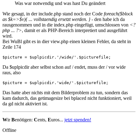
Was war notwendig und was hast Du geändert
Wie gesagt, in der include.php stand noch der Code
foreach($block
as $k=>$v){ ... vollstaendig ersetzt werden. }
- den habe ich da
rausgenommen und in die index.php eingefügt, umschlossen von
<?
php ... ?>
, damit er als PHP-Bereich interpretiert und ausgeführt
wird.
Bei WuBl gibt es in dier view.php einen kleinen Fehler, da steht in
Zeile 174
$picture = $uplpicdir.'/wide/'.$picturefile; 
Da $uplpicdir aber selbst schon auf / endet, muss der / vor wide
raus, also
$picture = $uplpicdir.'wide/'.$picturefile;
Das hatte aber nichts mit dem Bilderproblem zu tun, sondern das
kam dadurch, das getimagesize bei bplaced nicht funktioniert, weil
da gd nicht aktiviert ist.
W
ir
B
enötigen:
C
ents,
E
uros...
jetzt spenden!
Offline