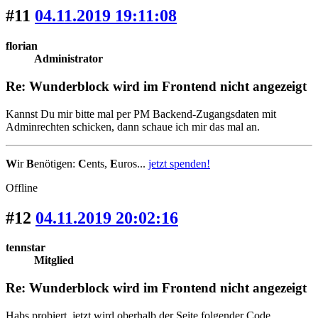
#11
04.11.2019 19:11:08
florian
Administrator
Re: Wunderblock wird im Frontend nicht angezeigt
Kannst Du mir bitte mal per PM Backend-Zugangsdaten mit
Adminrechten schicken, dann schaue ich mir das mal an.
W
ir
B
enötigen:
C
ents,
E
uros...
jetzt spenden!
Offline
#12
04.11.2019 20:02:16
tennstar
Mitglied
Re: Wunderblock wird im Frontend nicht angezeigt
Habs probiert, jetzt wird oberhalb der Seite folgender Code