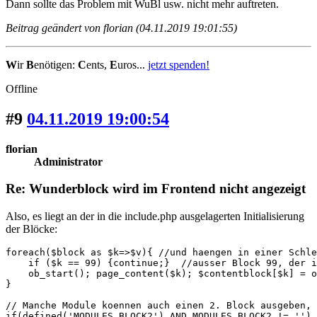
Dann sollte das Problem mit WuBl usw. nicht mehr auftreten.
Beitrag geändert von florian (04.11.2019 19:01:55)
W
ir
B
enötigen:
C
ents,
E
uros...
jetzt spenden!
Offline
#9
04.11.2019 19:00:54
florian
Administrator
Re: Wunderblock wird im Frontend nicht angezeigt
Also, es liegt an der in die include.php ausgelagerten Initialisierung
der Blöcke:
foreach($block as $k=>$v){ //und haengen in einer Schle
    if ($k == 99) {continue;}  //ausser Block 99, der i
    ob_start(); page_content($k); $contentblock[$k] = o
}

// Manche Module koennen auch einen 2. Block ausgeben, 
if(defined('MODULES_BLOCK2') AND MODULES_BLOCK2 != '') 