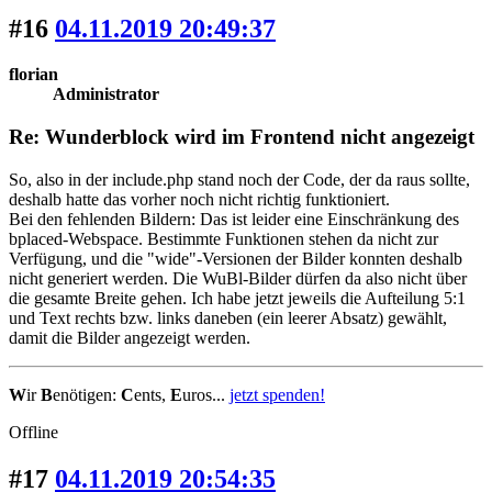
#16
04.11.2019 20:49:37
florian
Administrator
Re: Wunderblock wird im Frontend nicht angezeigt
So, also in der include.php stand noch der Code, der da raus sollte,
deshalb hatte das vorher noch nicht richtig funktioniert.
Bei den fehlenden Bildern: Das ist leider eine Einschränkung des
bplaced-Webspace. Bestimmte Funktionen stehen da nicht zur
Verfügung, und die "wide"-Versionen der Bilder konnten deshalb
nicht generiert werden. Die WuBl-Bilder dürfen da also nicht über
die gesamte Breite gehen. Ich habe jetzt jeweils die Aufteilung 5:1
und Text rechts bzw. links daneben (ein leerer Absatz) gewählt,
damit die Bilder angezeigt werden.
W
ir
B
enötigen:
C
ents,
E
uros...
jetzt spenden!
Offline
#17
04.11.2019 20:54:35