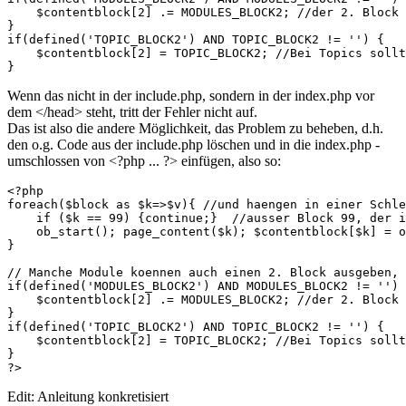
    $contentblock[2] .= MODULES_BLOCK2; //der 2. Block 
}

if(defined('TOPIC_BLOCK2') AND TOPIC_BLOCK2 != '') { 

    $contentblock[2] = TOPIC_BLOCK2; //Bei Topics sollt
}
Wenn das nicht in der include.php, sondern in der index.php vor
dem </head> steht, tritt der Fehler nicht auf.
Das ist also die andere Möglichkeit, das Problem zu beheben, d.h.
den o.g. Code aus der include.php löschen und in die index.php -
umschlossen von <?php ... ?> einfügen, also so:
<?php

foreach($block as $k=>$v){ //und haengen in einer Schle
    if ($k == 99) {continue;}  //ausser Block 99, der i
    ob_start(); page_content($k); $contentblock[$k] = o
}

// Manche Module koennen auch einen 2. Block ausgeben, 
if(defined('MODULES_BLOCK2') AND MODULES_BLOCK2 != '') 
    $contentblock[2] .= MODULES_BLOCK2; //der 2. Block 
}

if(defined('TOPIC_BLOCK2') AND TOPIC_BLOCK2 != '') { 

    $contentblock[2] = TOPIC_BLOCK2; //Bei Topics sollt
}

?>
Edit: Anleitung konkretisiert