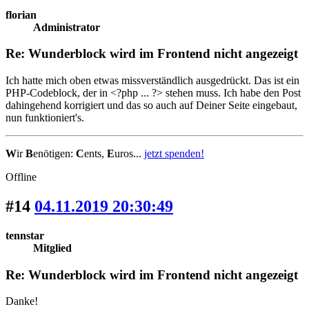
florian
Administrator
Re: Wunderblock wird im Frontend nicht angezeigt
Ich hatte mich oben etwas missverständlich ausgedrückt. Das ist ein
PHP-Codeblock, der in <?php ... ?> stehen muss. Ich habe den Post
dahingehend korrigiert und das so auch auf Deiner Seite eingebaut,
nun funktioniert's.
W
ir
B
enötigen:
C
ents,
E
uros...
jetzt spenden!
Offline
#14
04.11.2019 20:30:49
tennstar
Mitglied
Re: Wunderblock wird im Frontend nicht angezeigt
Danke!